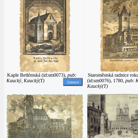
Kaple Betlémská (id:sm0073),
pub:
Staroměstská radnice rok
Kaucký, Kaucký(T)
(id:sm0076), 1780,
pub: 
Zobrazit
Kaucký(T)