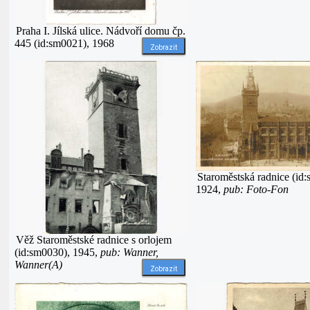
Praha I. Jílská ulice. Nádvoří domu čp.
445 (id:sm0021), 1968
Zobrazit
Staroměstská radnice (id
1924,
pub: Foto-Fon
Věž Staroměstské radnice s orlojem
(id:sm0030), 1945,
pub: Wanner,
Wanner(A)
Zobrazit