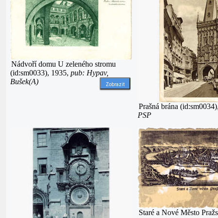
Nádvoří domu U zeleného stromu
(id:sm0033), 1935,
pub: Hypav,
Bušek(A)
Zobrazit
Prašná brána (id:sm0034)
PSP
Staré a Nové Město Praž