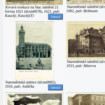
Staroměstské náměstí (id
Krvavá exekuce na Star. náměstí 21.
1902,
pub: Bellmann
června 1621 (id:sm0078), 1621,
pub:
Kaucký, Kaucký(T)
Zobrazit
Staroměstské náměstí (id
1933,
pub: Minerva
Staroměstská radnice (id:sm0082),
1910,
pub: Jedlička
Zobrazit