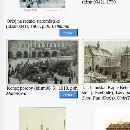
(id:sm0042), 1730
Orloj na radnici staroměstské
(id:sm0041), 1907,
pub: Bellmann
Zobrazit
Jar. Panuška: Kaple Bet
Konec poroby (id:sm0045), 1918,
pub:
stol. (id:sm0046), 14xx,
p
Matoušová
Zobrazit
Svaz, Panuška(A), Unie(T