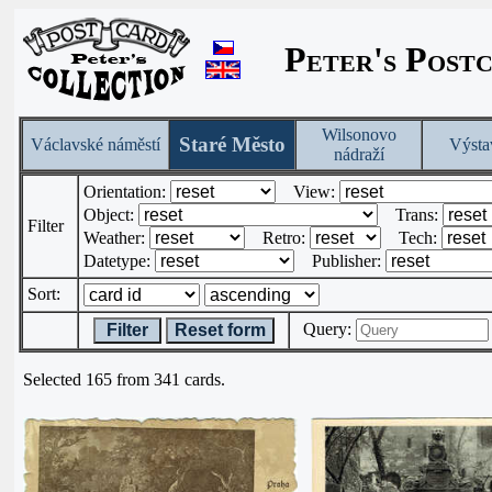
Peter's Post
Wilsonovo
Staré Město
Václavské náměstí
Výsta
nádraží
Orientation:
View:
Object:
Trans:
Filter
Weather:
Retro:
Tech:
Datetype:
Publisher:
Sort:
Query:
Filter
Reset form
Selected 165 from 341 cards.