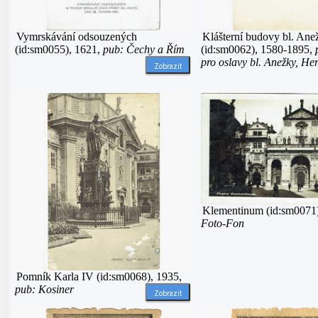
Vymrskávání odsouzených
Klášterní budovy bl. Ane
(id:sm0055), 1621,
pub: Čechy a Řím
(id:sm0062), 1580-1895,
pro oslavy bl. Anežky, He
Zobrazit
Klementinum (id:sm0071
Foto-Fon
Pomník Karla IV (id:sm0068), 1935,
pub: Kosiner
Zobrazit