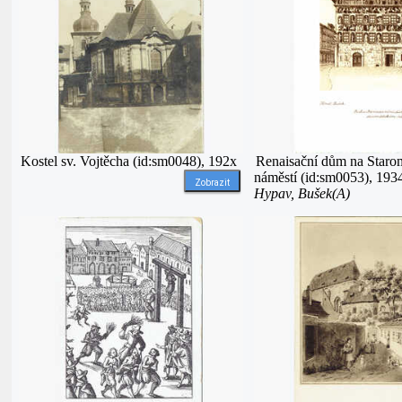
Kostel sv. Vojtěcha (id:sm0048), 192x
Renaisační dům na Staro
náměstí (id:sm0053), 193
Zobrazit
Hypav, Bušek(A)