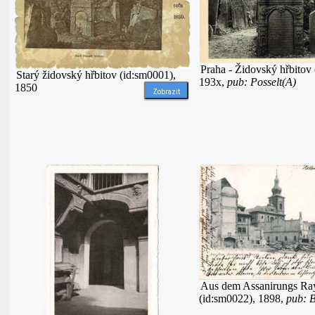
Praha - Židovský hřbitov
Starý židovský hřbitov (id:sm0001),
193x,
pub: Posselt(A)
1850
Zobrazit
Aus dem Assanirungs Ra
(id:sm0022), 1898,
pub: 