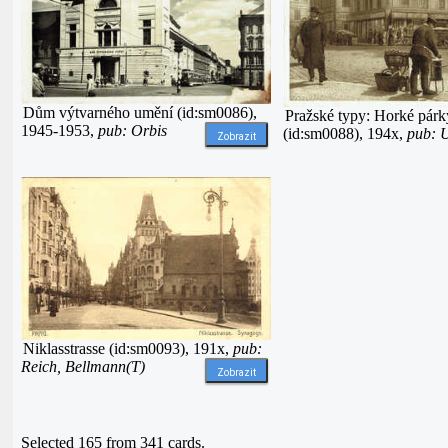
Dům výtvarného umění (id:sm0086),
Pražské typy: Horké párk
1945-1953,
pub: Orbis
(id:sm0088), 194x,
pub: U
Zobrazit
Niklasstrasse (id:sm0093), 191x,
pub:
Reich, Bellmann(T)
Zobrazit
Selected 165 from 341 cards.