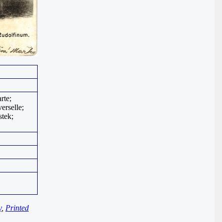
rte;
erselle;
stek;
y
,
Printed