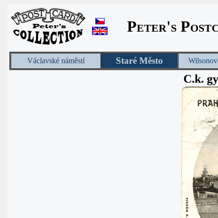
Peter's Post
Staré Město
Václavské náměstí
Wilsonov
C.k. g