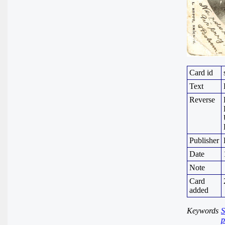
Card id
Text
Reverse
Publisher
Date
Note
Card
added
Keywords
S
p