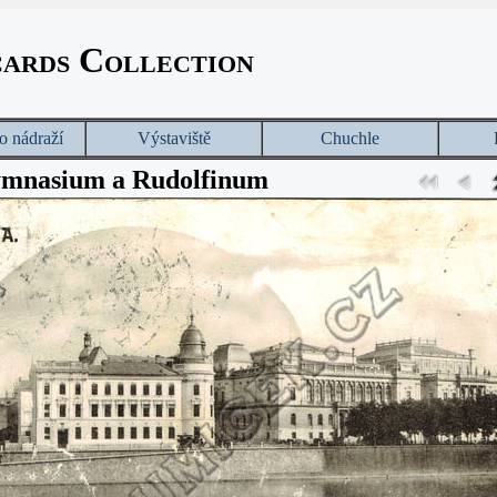
cards Collection
o nádraží
Výstaviště
Chuchle
ymnasium a Rudolfinum