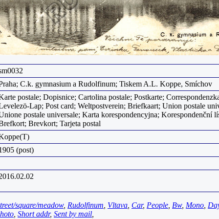
sm0032
Praha; C.k. gymnasium a Rudolfinum; Tiskem A.L. Koppe, Smíchov
Karte postale; Dopisnice; Cartolina postale; Postkarte; Correspondenzka
Levelezö-Lap; Post card; Weltpostverein; Briefkaart; Union postale univ
Unione postale universale; Karta korespondencyjna; Korespondenční lí
Brefkort; Brevkort; Tarjeta postal
Koppe(T)
1905 (post)
2016.02.02
treet/square/meadow
,
Rudolfinum
,
Vltava
,
Car
,
People
,
Bw
,
Mono
,
Da
hoto
,
Short addr
,
Sent by mail
,