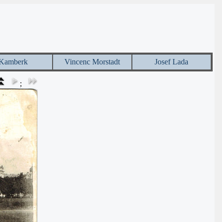
Kamberk
Vincenc Morstadt
Josef Lada
;