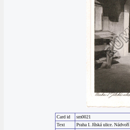
Card id
sm0021
Text
Praha I. Jílská ulice. Nádvoř