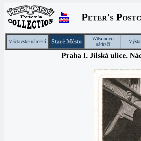
Peter's Post
Wilsonovo
Staré Město
Václavské náměstí
Výsta
nádraží
Praha I. Jílská ulice. N