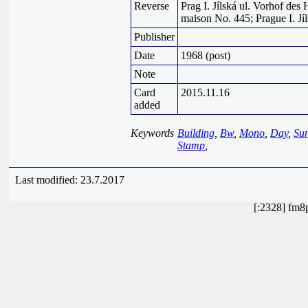
Reverse
Prag I. Jílská ul. Vorhof des 
maison No. 445; Prague I. Jí
Publisher
Date
1968 (post)
Note
Card
2015.11.16
added
Keywords
Building
,
Bw
,
Mono
,
Day
,
Su
Stamp
,
Last modified: 23.7.2017
[:2328] fm8