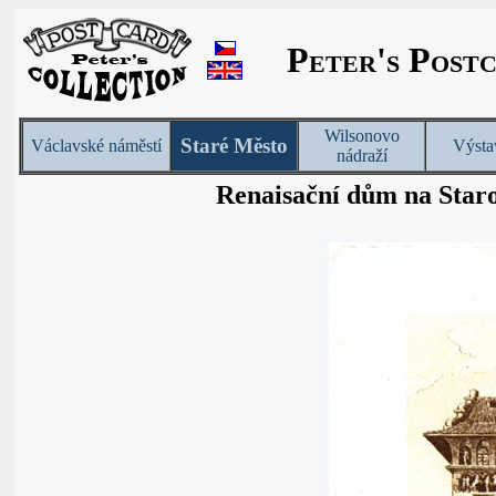
Peter's Post
Wilsonovo
Staré Město
Václavské náměstí
Výsta
nádraží
Renaisační dům na Star