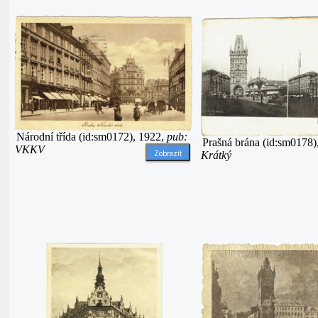
Národní třída (id:sm0172), 1922,
pub:
Prašná brána (id:sm0178)
VKKV
Krátký
Zobrazit