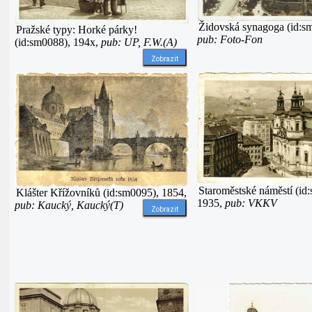
Židovská synagoga (id:s
Pražské typy: Horké párky!
pub: Foto-Fon
(id:sm0088), 194x,
pub: UP, F.W.(A)
Zobrazit
Staroměstské náměstí (id
Klášter Křížovníků (id:sm0095), 1854,
1935,
pub: VKKV
pub: Kaucký, Kaucký(T)
Zobrazit