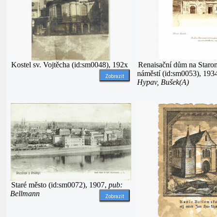
Kostel sv. Vojtěcha (id:sm0048), 192x
Renaisační dům na Staro
náměstí (id:sm0053), 193
Zobrazit
Hypav, Bušek(A)
Staré město (id:sm0072), 1907,
pub:
Bellmann
Zobrazit