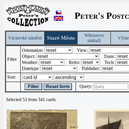
Peter's Post
Wilsonovo
Staré Město
Václavské náměstí
Výsta
nádraží
Orientation:
View:
Object:
Trans:
Filter
Weather:
Retro:
Tech:
Datetype:
Publisher:
Sort:
Query:
Filter
Reset form
Selected 53 from 341 cards.