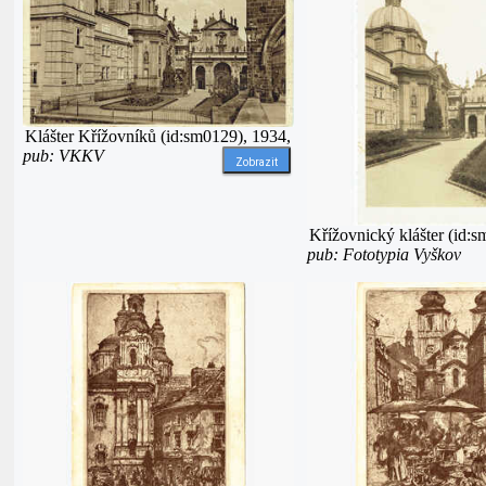
Klášter Křížovníků (id:sm0129), 1934,
pub: VKKV
Zobrazit
Křížovnický klášter (id:
pub: Fototypia Vyškov