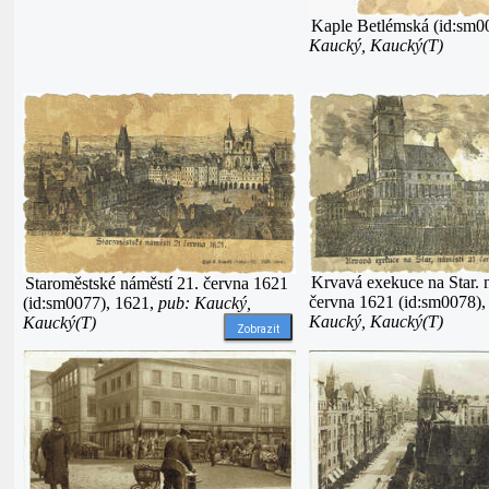
Kaple Betlémská (id:sm0
Kaucký, Kaucký(T)
Krvavá exekuce na Star. 
Staroměstské náměstí 21. června 1621
června 1621 (id:sm0078),
(id:sm0077), 1621,
pub: Kaucký,
Kaucký, Kaucký(T)
Kaucký(T)
Zobrazit