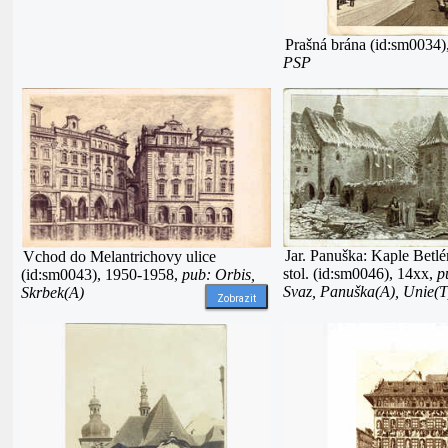
Prašná brána (id:sm0034)
PSP
Jar. Panuška: Kaple Bet
Vchod do Melantrichovy ulice
stol. (id:sm0046), 14xx,
p
(id:sm0043), 1950-1958,
pub: Orbis,
Svaz, Panuška(A), Unie(T
Skrbek(A)
Zobrazit