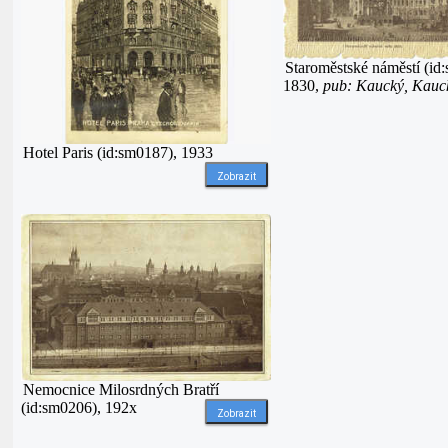
Staroměstské náměstí (id
1830,
pub: Kaucký, Kauc
Hotel Paris (id:sm0187), 1933
Zobrazit
Nemocnice Milosrdných Bratří
(id:sm0206), 192x
Zobrazit