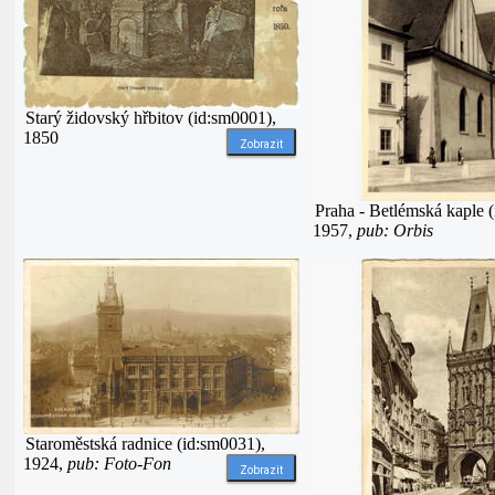
Starý židovský hřbitov (id:sm0001),
1850
Zobrazit
Praha - Betlémská kaple 
1957,
pub: Orbis
Staroměstská radnice (id:sm0031),
1924,
pub: Foto-Fon
Zobrazit