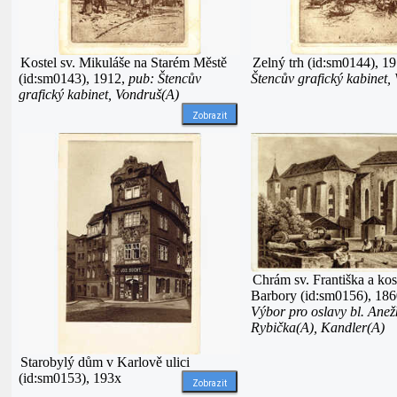
Kostel sv. Mikuláše na Starém Městě
Zelný trh (id:sm0144), 1
(id:sm0143), 1912,
pub: Štencův
Štencův grafický kabinet,
grafický kabinet, Vondruš(A)
Zobrazit
Chrám sv. Františka a kost
Barbory (id:sm0156), 18
Výbor pro oslavy bl. Anež
Rybička(A), Kandler(A)
Starobylý dům v Karlově ulici
(id:sm0153), 193x
Zobrazit