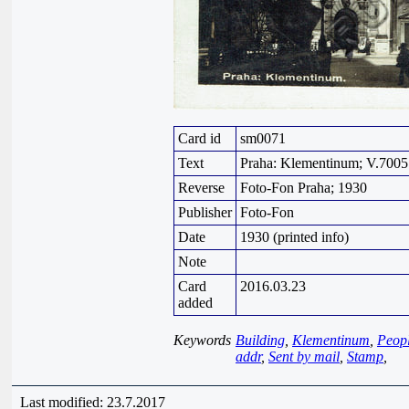
Card id
sm0071
Text
Praha: Klementinum; V.7005
Reverse
Foto-Fon Praha; 1930
Publisher
Foto-Fon
Date
1930 (printed info)
Note
Card
2016.03.23
added
Keywords
Building
,
Klementinum
,
Peop
addr
,
Sent by mail
,
Stamp
,
Last modified: 23.7.2017