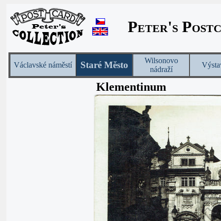
Peter's Post
Wilsonovo
Staré Město
Václavské náměstí
Výsta
nádraží
Klementinum