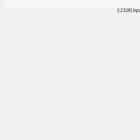
[:2328] lr