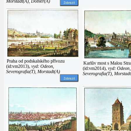
Morstadt(A), Döbler(A)
Zobrazit
Praha od podskalského přívozu
Karlův most s Malou Str
(id:vm2013),
vyd: Odeon,
(id:vm2014),
vyd: Odeon,
Severografia(T), Morstadt(A)
Severografia(T), Morstadt
Zobrazit