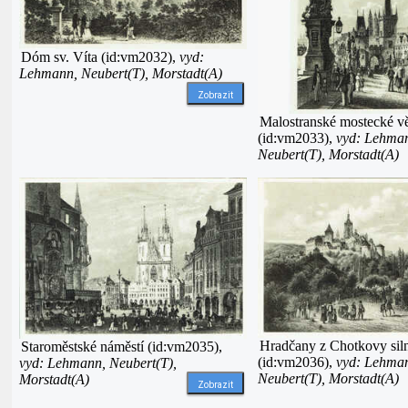
Dóm sv. Víta (id:vm2032),
vyd:
Lehmann, Neubert(T), Morstadt(A)
Zobrazit
Malostranské mostecké v
(id:vm2033),
vyd: Lehma
Neubert(T), Morstadt(A)
Hradčany z Chotkovy sil
Staroměstské náměstí (id:vm2035),
(id:vm2036),
vyd: Lehma
vyd: Lehmann, Neubert(T),
Neubert(T), Morstadt(A)
Morstadt(A)
Zobrazit