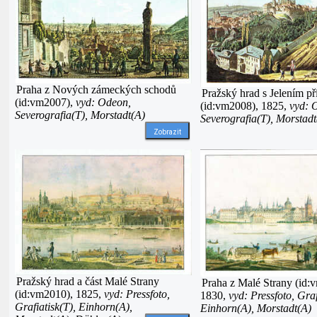
Praha z Nových zámeckých schodů
Pražský hrad s Jelením p
(id:vm2007),
vyd: Odeon,
(id:vm2008), 1825,
vyd: 
Severografia(T), Morstadt(A)
Severografia(T), Morstadt
Zobrazit
Pražský hrad a část Malé Strany
Praha z Malé Strany (id:
(id:vm2010), 1825,
vyd: Pressfoto,
1830,
vyd: Pressfoto, Graf
Grafiatisk(T), Einhorn(A),
Einhorn(A), Morstadt(A)