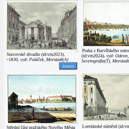
Praha z Barvířského ostr
Stavovské divadlo (id:vm2023),
(id:vm2024),
vyd: Odeon,
~1830,
vyd: Poláček, Morstadt(A)
Severografia(T), Morstadt
Zobrazit
Loretánské náměstí (id:v
Střední část pražského Nového Města