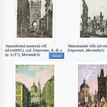
Staroměstská mostecká věž
Malostranské věže (id:v
(id:vm0001),
vyd: Emporium, K.-B. a
Emporium, Morstadt(A)
sp. S.(T?), Morstadt(A)
Zobrazit