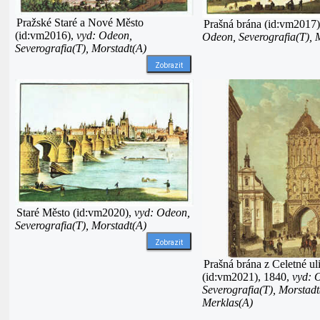
Pražské Staré a Nové Město
Prašná brána (id:vm2017
(id:vm2016),
vyd: Odeon,
Odeon, Severografia(T), 
Severografia(T), Morstadt(A)
Zobrazit
Staré Město (id:vm2020),
vyd: Odeon,
Severografia(T), Morstadt(A)
Zobrazit
Prašná brána z Celetné ul
(id:vm2021), 1840,
vyd: 
Severografia(T), Morstadt
Merklas(A)