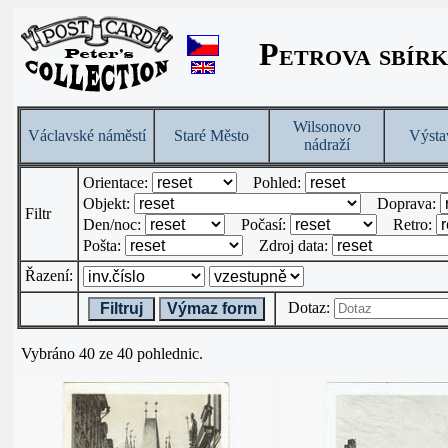
Petrova sbírk
Wilsonovo
Václavské náměstí
Staré Město
Výsta
nádraží
Orientace:
Pohled:
Objekt:
Doprava:
Filtr
Den/noc:
Počasí:
Retro:
Pošta:
Zdroj data:
Řazení:
Dotaz:
Filtruj
Výmaz form
Vybráno 40 ze 40 pohlednic.