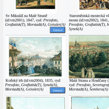
Sv Mikuláš na Malé Straně
Staroměstská mostecká v
(id:vm2001), 1847,
vyd: Pressfoto,
mostu (id:vm2002), 1841
Grafiatisk(T), Morstadt(A), Geissler(A)
Pressfoto, Grafiatisk(T), 
Synek(A)
Zobrazit
Koňský trh (id:vm2004), 1835,
vyd:
Malá Strana a Hradčany 
Pressfoto, Grafiatisk(T), Synek(A),
vyd: Pressfoto, Severograf
Morstadt(A), Geissler(A)
Morstadt(A), Šembera(A)
Zobrazit