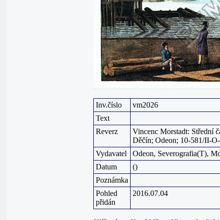
Inv.číslo
vm2026
Text
Reverz
Vincenc Morstadt: Střední 
Děčín; Odeon; 10-581/II-O-
Vydavatel
Odeon, Severografia(T), Mo
Datum
()
Poznámka
Pohled
2016.07.04
přidán