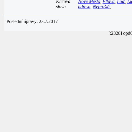
Klíčová
Nové Město
,
Vltava
,
Loď
,
Li
slova
adresa
,
Neprošlá
,
Poslední úpravy: 23.7.2017
[:2328] opd