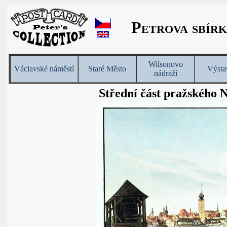
Petrova sbírk
Wilsonovo
Václavské náměstí
Staré Město
Výsta
nádraží
Střední část pražského 