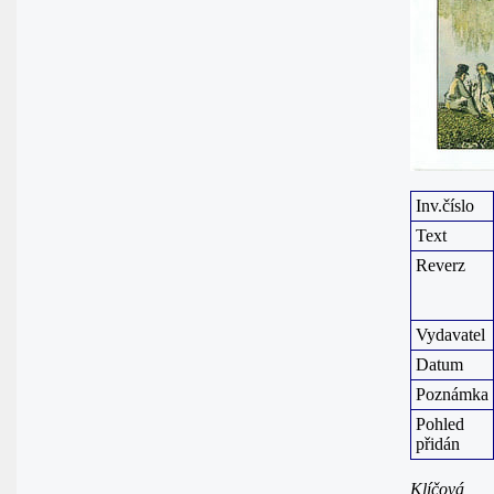
Inv.číslo
Text
Reverz
Vydavatel
Datum
Poznámka
Pohled
přidán
Klíčová