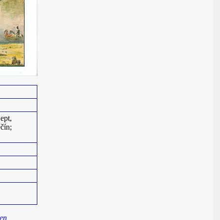
ept,
čín;
en
,