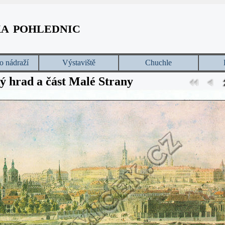
ka pohlednic
o nádraží
Výstaviště
Chuchle
ý hrad a část Malé Strany