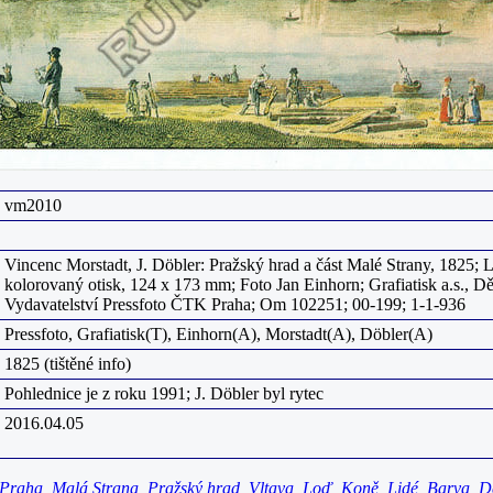
vm2010
Vincenc Morstadt, J. Döbler: Pražský hrad a část Malé Strany, 1825; L
kolorovaný otisk, 124 x 173 mm; Foto Jan Einhorn; Grafiatisk a.s., Dě
Vydavatelství Pressfoto ČTK Praha; Om 102251; 00-199; 1-1-936
Pressfoto, Grafiatisk(T), Einhorn(A), Morstadt(A), Döbler(A)
1825 (tištěné info)
Pohlednice je z roku 1991; J. Döbler byl rytec
2016.04.05
Praha
,
Malá Strana
,
Pražský hrad
,
Vltava
,
Loď
,
Koně
,
Lidé
,
Barva
,
D