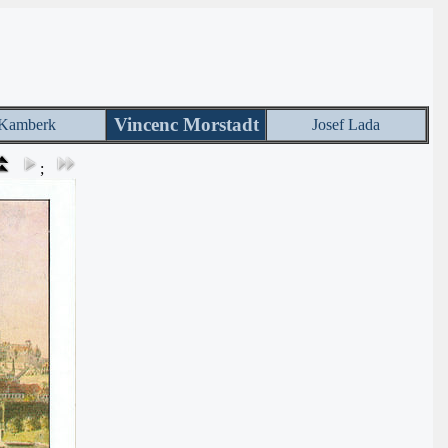
Vincenc Morstadt
Kamberk
Josef Lada
;