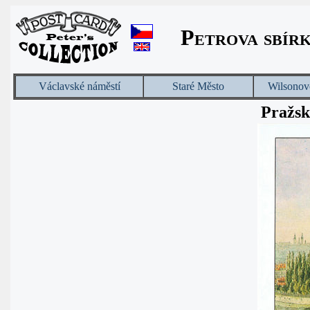
Petrova sbír
Václavské náměstí
Staré Město
Wilsonov
Pražsk