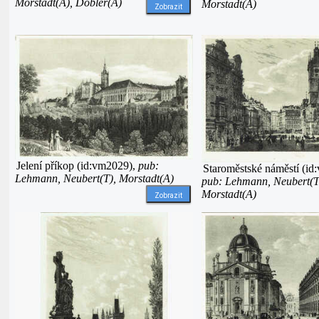
Morstadt(A), Döbler(A)
Morstadt(A)
Zobrazit
Jelení příkop (id:vm2029),
pub:
Staroměstské náměstí (id
Lehmann, Neubert(T), Morstadt(A)
pub: Lehmann, Neubert(T
Morstadt(A)
Zobrazit