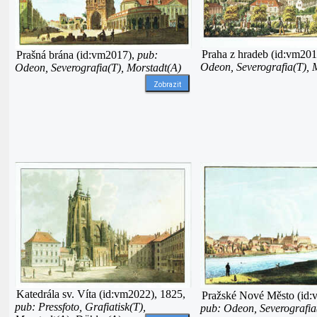
Praha z hradeb (id:vm20
Prašná brána (id:vm2017),
pub:
Odeon, Severografia(T), 
Odeon, Severografia(T), Morstadt(A)
Zobrazit
Katedrála sv. Víta (id:vm2022), 1825,
Pražské Nové Město (id:
pub: Pressfoto, Grafiatisk(T),
pub: Odeon, Severografia