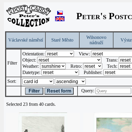
Peter's Post
Wilsonovo
Václavské náměstí
Staré Město
Výsta
nádraží
Orientation:
View:
Object:
Trans:
Filter
Weather:
Retro:
Tech:
Datetype:
Publisher:
Sort:
Query:
Filter
Reset form
Selected 23 from 40 cards.