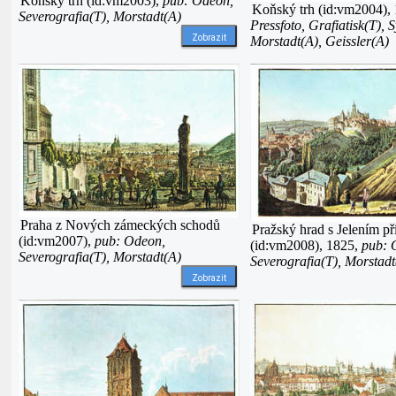
Koňský trh (id:vm2003),
pub: Odeon,
Koňský trh (id:vm2004),
Severografia(T), Morstadt(A)
Pressfoto, Grafiatisk(T), 
Zobrazit
Morstadt(A), Geissler(A)
Praha z Nových zámeckých schodů
Pražský hrad s Jelením p
(id:vm2007),
pub: Odeon,
(id:vm2008), 1825,
pub: 
Severografia(T), Morstadt(A)
Severografia(T), Morstadt
Zobrazit