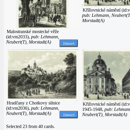
Křížovnické náměstí (id:
pub: Lehmann, Neubert(T
Morstadt(A)
Malostranské mostecké věže
(id:vm2033),
pub: Lehmann,
Neubert(T), Morstadt(A)
Zobrazit
Hradčany z Chotkovy silnice
Křižovnické náměstí (id:
(id:vm2036),
pub: Lehmann,
1945-1948,
pub: Lehman
Neubert(T), Morstadt(A)
Neubert(T), Morstadt(A)
Zobrazit
Selected 23 from 40 cards.