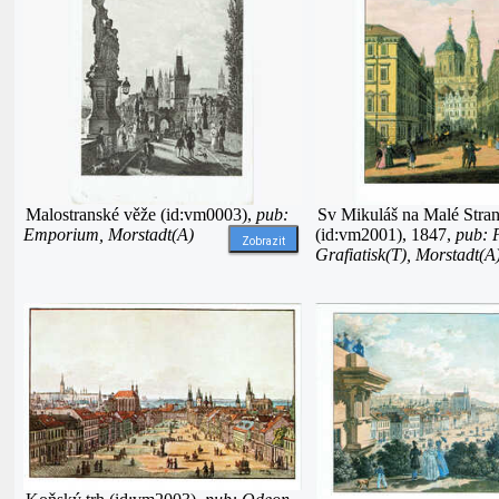
Malostranské věže (id:vm0003),
pub:
Sv Mikuláš na Malé Stra
Emporium, Morstadt(A)
(id:vm2001), 1847,
pub: P
Zobrazit
Grafiatisk(T), Morstadt(A)