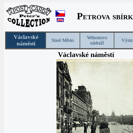
Petrova sbírk
Václavské
Wilsonovo
Staré Město
Výsta
náměstí
nádraží
Václavské náměstí