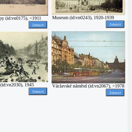
Museum (id:vn0243), 1920-1939
opy (id:vn0175), <1911
Zobrazit
Zobrazit
(id:vn2030), 1945
Václavské náměstí (id:vn2067), >1978
Zobrazit
Zobrazit