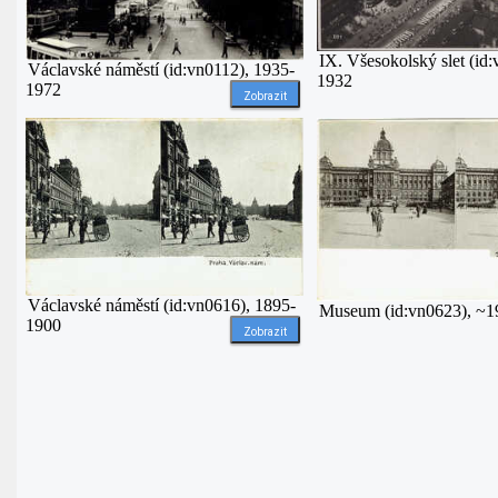
IX. Všesokolský slet (id
Václavské náměstí (id:vn0112), 1935-
1932
1972
Zobrazit
Václavské náměstí (id:vn0616), 1895-
Museum (id:vn0623), ~1
1900
Zobrazit