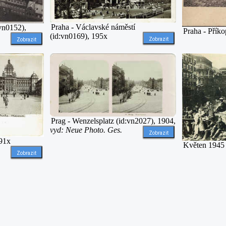
Praha - Václavské náměstí
:vn0152),
Praha - Přík
(id:vn0169), 195x
Zobrazit
Zobrazit
Prag - Wenzelsplatz (id:vn2027), 1904,
vyd: Neue Photo. Ges.
Zobrazit
91x
Květen 1945 
Zobrazit