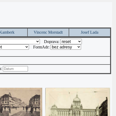
Kamberk
Vincenc Morstadt
Josef Lada
Doprava:
FormAdr:
m: