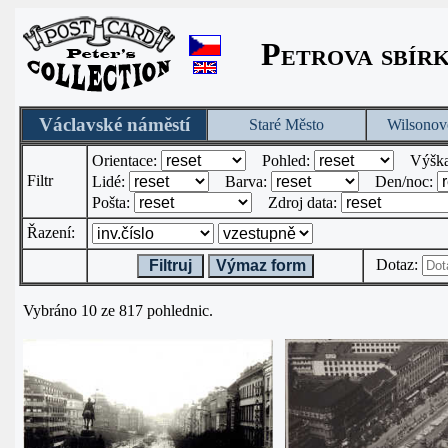
Petrova sbír
Václavské náměstí
Staré Město
Wilsonov
Orientace:
Pohled:
Výšk
Filtr
Lidé:
Barva:
Den/noc:
Pošta:
Zdroj data:
Řazení:
Dotaz:
Filtruj
Výmaz form
Vybráno 10 ze 817 pohlednic.