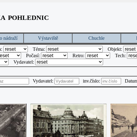
ka pohlednic
o nádraží
Výstaviště
Chuchle
a:
Téma:
Objekt:
Počasí:
Retro:
Tech:
Vydavatel:
Vydavatel:
inv.číslo:
Datu