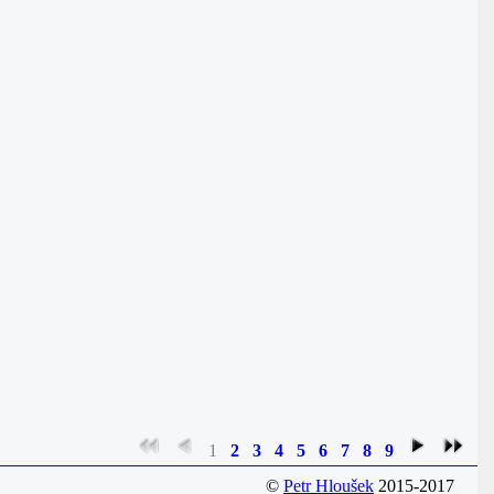
1
2
3
4
5
6
7
8
9
©
Petr Hloušek
2015-2017