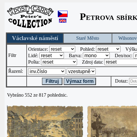
Petrova sbír
Václavské náměstí
Staré Město
Wilsonov
Orientace:
Pohled:
Výšk
Filtr
Lidé:
Barva:
Den/noc:
Pošta:
Zdroj data:
Řazení:
Dotaz:
Filtruj
Výmaz form
Vybráno 552 ze 817 pohlednic.