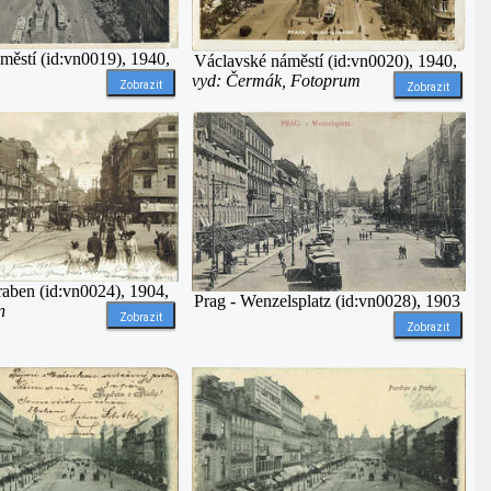
městí (id:vn0019), 1940,
Václavské náměstí (id:vn0020), 1940,
vyd: Čermák, Fotoprum
Zobrazit
Zobrazit
raben (id:vn0024), 1904,
Prag - Wenzelsplatz (id:vn0028), 1903
n
Zobrazit
Zobrazit