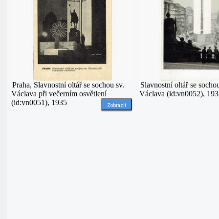
Praha, Slavnostní oltář se sochou sv.
Slavnostní oltář se socho
Václava při večerním osvětlení
Václava (id:vn0052), 19
(id:vn0051), 1935
Zobrazit