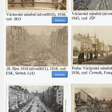
Václavské náměstí (id:vn
Václavské náměstí (id:vn0016), 1938,
1945,
vyd: JŠP
vyd: JKO
Zobrazit
Praha: Václavské náměstí
28. říjen 1918 (id:vn0021), 1918,
vyd:
1936,
vyd: Čermák, Fot
ESK, Skrbek J.(A)
Zobrazit