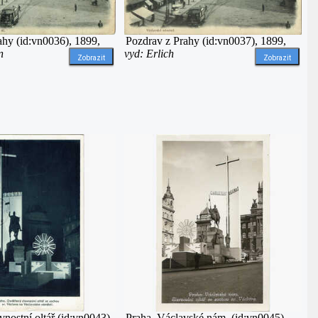
ahy (id:vn0036), 1899,
Pozdrav z Prahy (id:vn0037), 1899,
n
vyd: Erlich
Zobrazit
Zobrazit
vnostní oltář (id:vn0043),
Praha. Václavské nám. (id:vn0045),