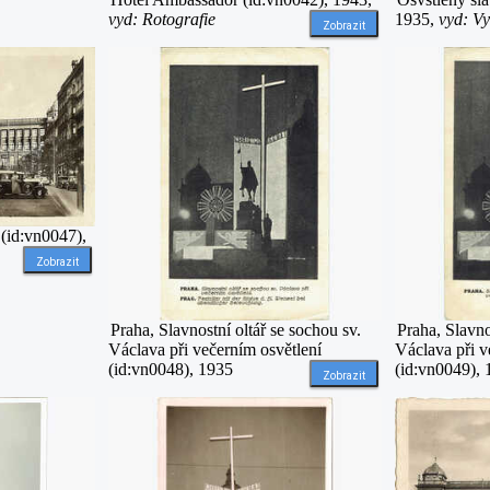
vyd: Rotografie
1935,
vyd: V
Zobrazit
(id:vn0047),
Zobrazit
Praha, Slavnostní oltář se sochou sv.
Praha, Slavno
Václava při večerním osvětlení
Václava při v
(id:vn0048), 1935
(id:vn0049),
Zobrazit