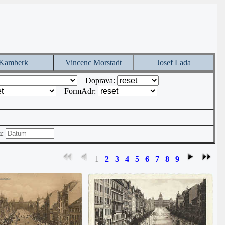
Kamberk
Vincenc Morstadt
Josef Lada
Doprava:
FormAdr:
m:
1
2
3
4
5
6
7
8
9