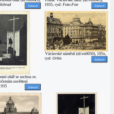
yšehrad
1935,
vyd: Foto-Fon
Zobrazit
Zobrazit
Václavské náměstí (id:vn0050), 195x,
vyd: Orbis
Zobrazit
stní oltář se sochou sv.
ečerním osvětlení
 1935
Zobrazit