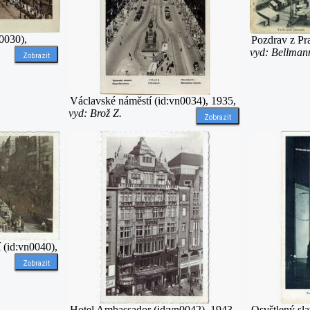
0030),
Pozdrav z Pr
vyd: Bellman
Zobrazit
Václavské náměstí (id:vn0034), 1935,
vyd: Brož Z.
Zobrazit
 (id:vn0040),
Zobrazit
Hotel Ambassador (id:vn0042), 1943,
Osvštlený sla