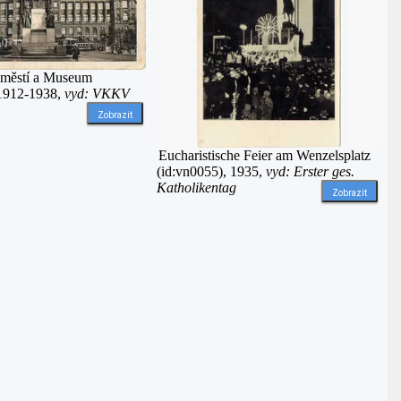
áměstí a Museum
 1912-1938,
vyd: VKKV
Zobrazit
Eucharistische Feier am Wenzelsplatz
(id:vn0055), 1935,
vyd: Erster ges.
Katholikentag
Zobrazit