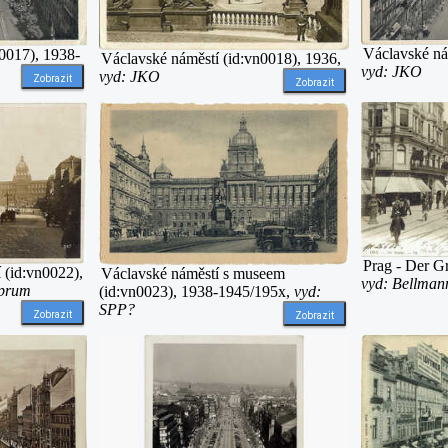
Václavské ná
0017), 1938-
Václavské náměstí (id:vn0018), 1936,
vyd: JKO
vyd: JKO
Zobrazit
Zobrazit
Prag - Der G
 (id:vn0022),
Václavské náměstí s museem
vyd: Bellman
oprum
(id:vn0023), 1938-1945/195x,
vyd:
SPP?
Zobrazit
Zobrazit