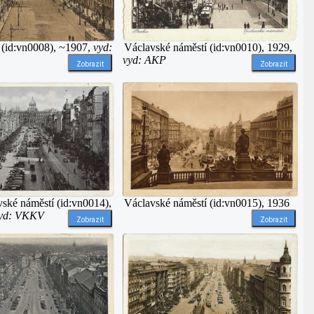
 (id:vn0008), ~1907,
vyd:
Václavské náměstí (id:vn0010), 1929,
vyd: AKP
Zobrazit
Zobrazit
vské náměstí (id:vn0014),
Václavské náměstí (id:vn0015), 1936
yd: VKKV
Zobrazit
Zobrazit