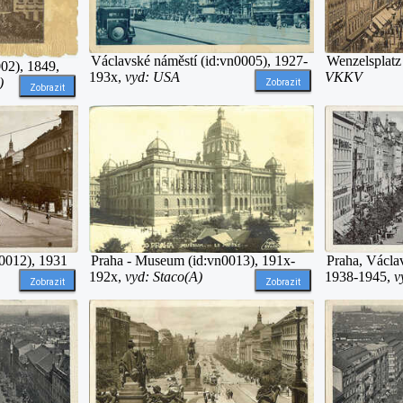
Václavské náměstí (id:vn0005), 1927-
Wenzelsplatz
02), 1849,
193x,
vyd: USA
VKKV
)
Zobrazit
Zobrazit
n0012), 1931
Praha - Museum (id:vn0013), 191x-
Praha, Václa
192x,
vyd: Staco(A)
1938-1945,
v
Zobrazit
Zobrazit