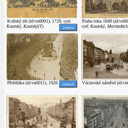
Praha roku 1849 (id:vn00
Koňský trh (id:vn0001), 1720,
vyd:
vyd: Kautský, Morstadt(A
Kautský, Kautský(T)
Zobrazit
Přehlídka (id:vn0011), 1926
Václavské náměstí (id:v
Zobrazit