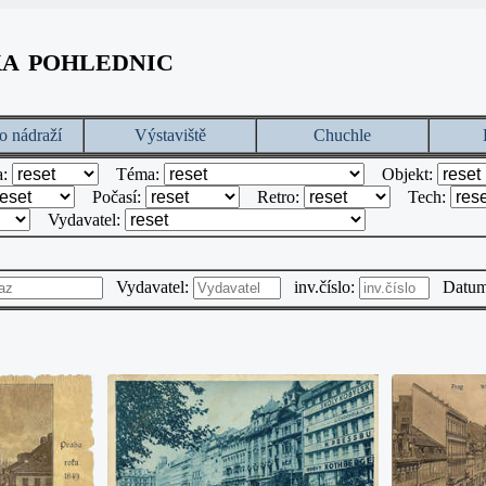
ka pohlednic
o nádraží
Výstaviště
Chuchle
a:
Téma:
Objekt:
Počasí:
Retro:
Tech:
Vydavatel:
Vydavatel:
inv.číslo:
Datu