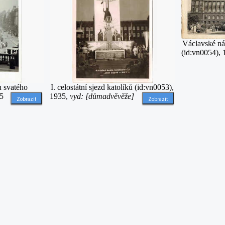
Václavské n
(id:vn0054),
u svatého
I. celostátní sjezd katolíků (id:vn0053),
35
1935,
vyd: [důmadvěvěže]
Zobrazit
Zobrazit