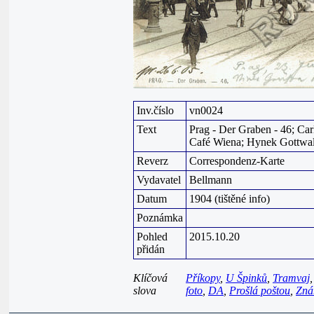
Inv.číslo
vn0024
Text
Prag - Der Graben - 46; Car
Café Wiena; Hynek Gottwal
Reverz
Correspondenz-Karte
Vydavatel
Bellmann
Datum
1904 (tištěné info)
Poznámka
Pohled
2015.10.20
přidán
Klíčová
Příkopy
,
U Špinků
,
Tramvaj
slova
foto
,
DA
,
Prošlá poštou
,
Zná