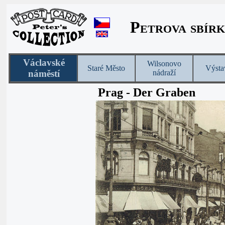
Petrova sbírk
Václavské
Wilsonovo
Staré Město
Výsta
náměstí
nádraží
Prag - Der Graben