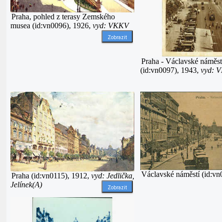
Praha, pohled z terasy Zemského
musea (id:vn0096), 1926,
vyd: VKKV
Zobrazit
Praha - Václavské náměst
(id:vn0097), 1943,
vyd: 
Václavské náměstí (id:vn
Praha (id:vn0115), 1912,
vyd: Jedlička,
Jelínek(A)
Zobrazit