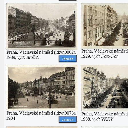
Praha, Václavské náměstí
Praha, Václavské náměstí (id:vn0062),
1929,
vyd: Foto-Fon
1939,
vyd: Brož Z.
Zobrazit
Praha, Václavské náměstí (id:vn0073),
Praha, Václavské náměstí
1934
1938,
vyd: VKKV
Zobrazit