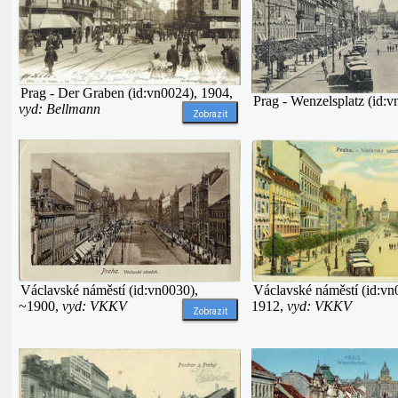
Prag - Der Graben (id:vn0024), 1904,
Prag - Wenzelsplatz (id:
vyd: Bellmann
Zobrazit
Václavské náměstí (id:vn0030),
Václavské náměstí (id:vn
~1900,
vyd: VKKV
1912,
vyd: VKKV
Zobrazit