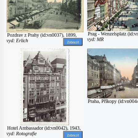
Prag - Wenzelsplatz (id:v
Pozdrav z Prahy (id:vn0037), 1899,
vyd: MR
vyd: Erlich
Zobrazit
Praha, Příkopy (id:vn004
Hotel Ambassador (id:vn0042), 1943,
vyd: Rotografie
Zobrazit