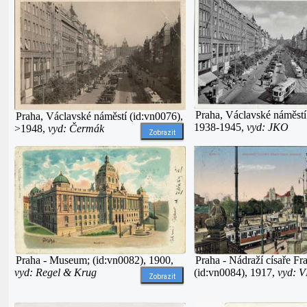
Praha, Václavské náměstí
Praha, Václavské náměstí (id:vn0076),
1938-1945,
vyd: JKO
>1948,
vyd: Čermák
Zobrazit
Praha - Museum; (id:vn0082), 1900,
Praha - Nádraží císaře Fra
vyd: Regel & Krug
(id:vn0084), 1917,
vyd: 
Zobrazit