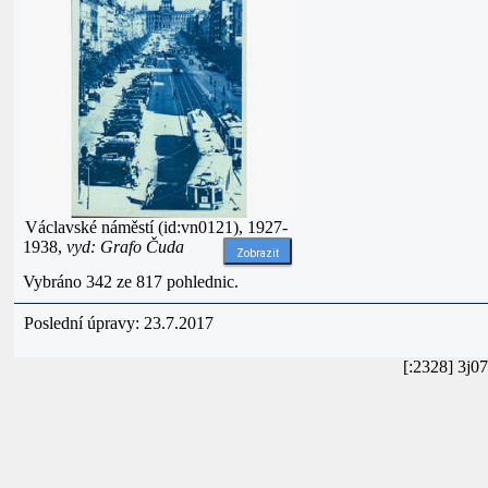
Václavské náměstí (id:vn0121), 1927-
1938,
vyd: Grafo Čuda
Zobrazit
Vybráno 342 ze 817 pohlednic.
Poslední úpravy: 23.7.2017
[:2328] 3j0