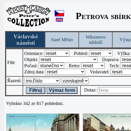
Petrova sbírk
Václavské
Wilsonovo
Staré Město
Výsta
náměstí
nádraží
Orientace:
Pohled:
Výška
Objekt:
Doprava:
Filtr
Počasí:
Retro:
Tech:
Zdroj data:
Vydavatel:
Řazení:
Dotaz:
Filtruj
Výmaz form
Vybráno 342 ze 817 pohlednic.