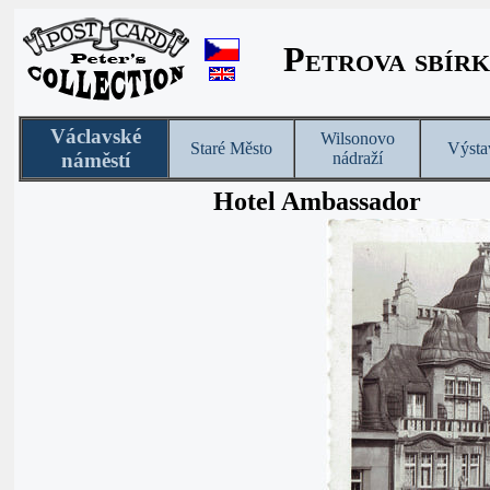
Petrova sbírk
Václavské
Wilsonovo
Staré Město
Výsta
náměstí
nádraží
Hotel Ambassador