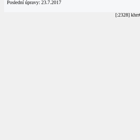
Poslední úpravy: 23.7.2017
[:2328] khr