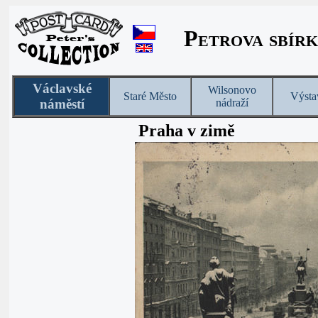
Petrova sbírk
Václavské
Wilsonovo
Staré Město
Výsta
náměstí
nádraží
Praha v zimě