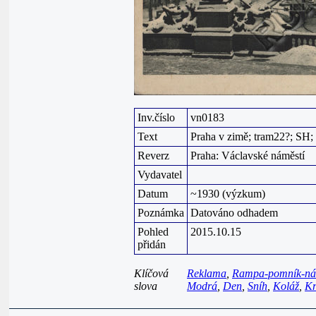
Inv.číslo
vn0183
Text
Praha v zimě; tram22?; SH; S
Reverz
Praha: Václavské náměstí
Vydavatel
Datum
~1930 (výzkum)
Poznámka
Datováno odhadem
Pohled
2015.10.15
přidán
Klíčová
Reklama
,
Rampa-pomník-ná
slova
Modrá
,
Den
,
Sníh
,
Koláž
,
Kr