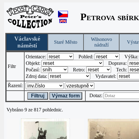
Petrova sbírk
Václavské
Wilsonovo
Staré Město
Výsta
náměstí
nádraží
Orientace:
Pohled:
Výška
Objekt:
Doprava:
Filtr
Počasí:
Retro:
Tech:
Zdroj data:
Vydavatel:
Řazení:
Dotaz:
Filtruj
Výmaz form
Vybráno 9 ze 817 pohlednic.