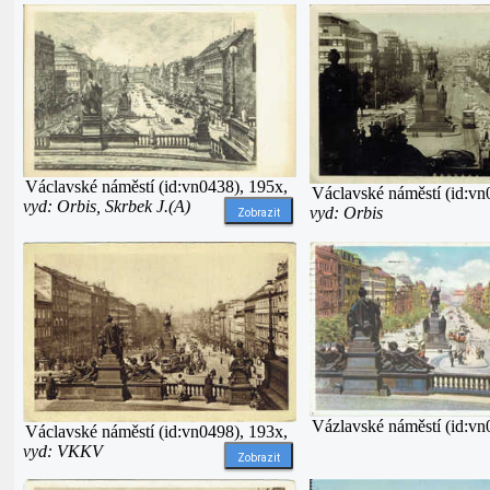
Václavské náměstí (id:vn0438), 195x,
Václavské náměstí (id:vn
vyd: Orbis, Skrbek J.(A)
vyd: Orbis
Zobrazit
Vázlavské náměstí (id:vn
Václavské náměstí (id:vn0498), 193x,
vyd: VKKV
Zobrazit