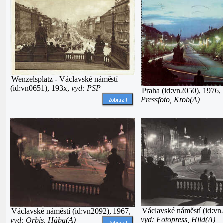
Wenzelsplatz - Václavské náměstí
(id:vn0651), 193x,
vyd: PSP
Praha (id:vn2050), 1976,
Pressfoto, Krob(A)
Zobrazit
Václavské náměstí (id:vn
Václavské náměstí (id:vn2092), 1967,
vyd: Fotopress, Hild(A)
vyd: Orbis, Hába(A)
Zobrazit