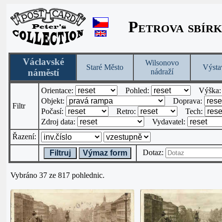
Petrova sbírk
Václavské
Wilsonovo
Staré Město
Výsta
náměstí
nádraží
Orientace:
Pohled:
Výška
Objekt:
Doprava:
Filtr
Počasí:
Retro:
Tech:
Zdroj data:
Vydavatel:
Řazení:
Dotaz:
Filtruj
Výmaz form
Vybráno 37 ze 817 pohlednic.