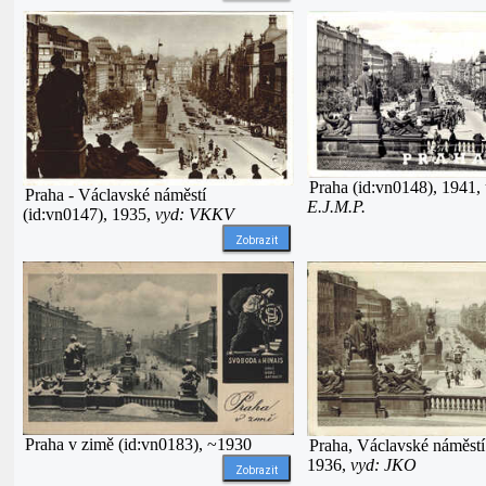
Praha (id:vn0148), 1941,
Praha - Václavské náměstí
E.J.M.P.
(id:vn0147), 1935,
vyd: VKKV
Zobrazit
Praha v zimě (id:vn0183), ~1930
Praha, Václavské náměstí
1936,
vyd: JKO
Zobrazit