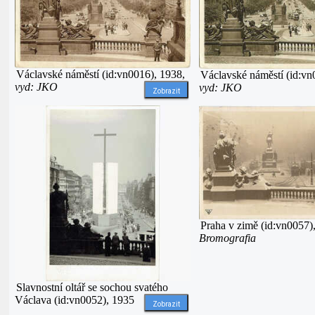
Václavské náměstí (id:vn0016), 1938,
Václavské náměstí (id:vn
vyd: JKO
vyd: JKO
Zobrazit
Praha v zimě (id:vn0057)
Bromografia
Slavnostní oltář se sochou svatého
Václava (id:vn0052), 1935
Zobrazit