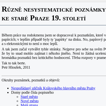
Různě nesystematické poznámky
ke staré Praze 19. století
Během práce na rodokmenu jsem se dopracoval k poznatkům, které v
papírcích; v lepším případě byly ty 'papírky' na disku. No, papírový 
a s elekronickými to není o moc lepší.
A tak jsem začal vytvářet tyhle stránky. Nejprve pro sebe na svém P
že by to snad mohlo zajímat i někoho jiného. Není to žádná ucelená
hromádka poznatků bez kritického hodnocení. Třeba rozpory v prame
Tak to tak berte.
Petr Hloušek, 2011
Okruhy poznámek, poznatků a objevů:
Nespořádaný uličník Královského hlavního města Prahy
Domy podle čísla popisného
Staré město
Nové město
Malá strana