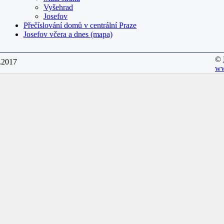
Vyšehrad
Josefov
Přečíslování domů v centrální Praze
Josefov včera a dnes (mapa)
©
1.2017
ww