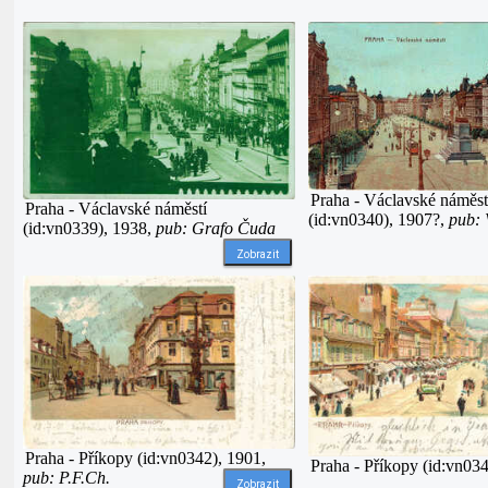
Praha - Václavské náměst
Praha - Václavské náměstí
(id:vn0340), 1907?,
pub:
(id:vn0339), 1938,
pub: Grafo Čuda
Zobrazit
Praha - Příkopy (id:vn0342), 1901,
Praha - Příkopy (id:vn03
pub: P.F.Ch.
Zobrazit