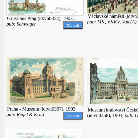
Václavské náměstí (id:vn
Grüss aus Prag (id:vn0354), 1907,
pub: MK, VKKV, Vaic(A)
pub: Schwager
Zobrazit
Praha - Museum (id:vn0357), 1903,
Museum království Česk
pub: Regel & Krug
(id:vn0358), 1903,
pub: G
Zobrazit