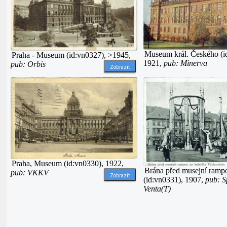
Museum král. Českého (i
Praha - Museum (id:vn0327), >1945,
1921,
pub: Minerva
pub: Orbis
Zobrazit
Praha, Museum (id:vn0330), 1922,
Brána před musejní ramp
pub: VKKV
Zobrazit
(id:vn0331), 1907,
pub: S
Venta(T)