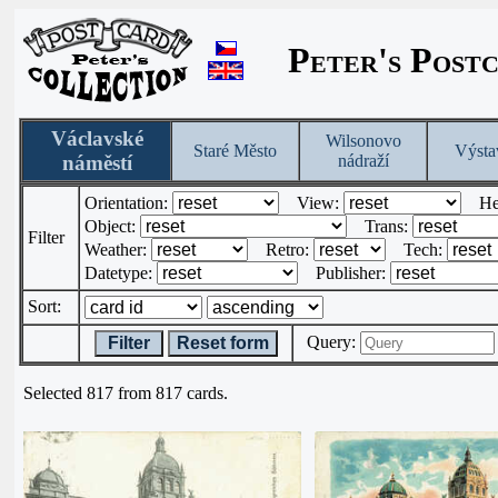
Peter's Post
Václavské
Wilsonovo
Staré Město
Výsta
náměstí
nádraží
Orientation:
View:
He
Object:
Trans:
Filter
Weather:
Retro:
Tech:
Datetype:
Publisher:
Sort:
Query:
Filter
Reset form
Selected 817 from 817 cards.