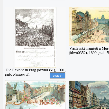
Václavské náměstí a Mu
(id:vn0352), 1899,
pub: 
Die Revolte in Prag (id:vn0351), 1901,
pub: Rennert E.
Zobrazit