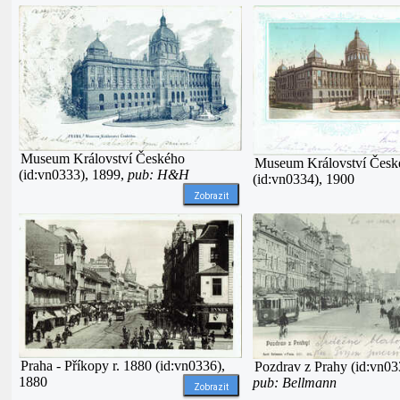
Museum Království Českého
Museum Království Česk
(id:vn0333), 1899,
pub: H&H
(id:vn0334), 1900
Zobrazit
Praha - Příkopy r. 1880 (id:vn0336),
Pozdrav z Prahy (id:vn03
1880
pub: Bellmann
Zobrazit