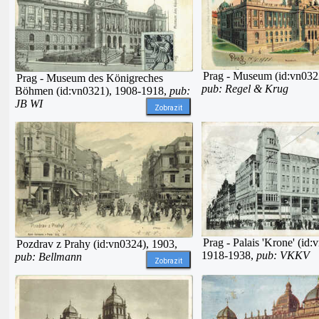
Prag - Museum (id:vn032
Prag - Museum des Königreches
pub: Regel & Krug
Böhmen (id:vn0321), 1908-1918,
pub:
JB WI
Zobrazit
Prag - Palais 'Krone' (id:
Pozdrav z Prahy (id:vn0324), 1903,
1918-1938,
pub: VKKV
pub: Bellmann
Zobrazit