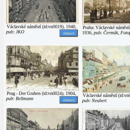
Václavské náměstí (id:vn0019), 1940,
Praha: Václavské náměstí
pub: JKO
1936,
pub: Čermák, Fot
Zobrazit
Prag - Der Graben (id:vn0024), 1904,
Václavské náměstí (id:vn
pub: Bellmann
pub: Neubert
Zobrazit