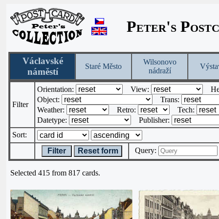
Peter's Post
Václavské
Wilsonovo
Staré Město
Výsta
náměstí
nádraží
Orientation:
View:
He
Object:
Trans:
Filter
Weather:
Retro:
Tech:
Datetype:
Publisher:
Sort:
Query:
Filter
Reset form
Selected 415 from 817 cards.