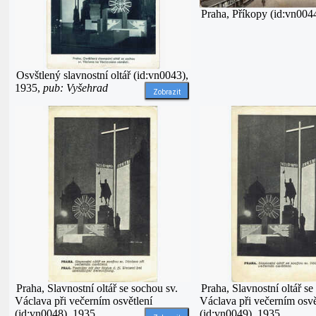
Praha, Příkopy (id:vn004
Osvštlený slavnostní oltář (id:vn0043),
1935,
pub: Vyšehrad
Zobrazit
Praha, Slavnostní oltář se sochou sv.
Praha, Slavnostní oltář se
Václava při večerním osvětlení
Václava při večerním osvě
(id:vn0048), 1935
(id:vn0049), 1935