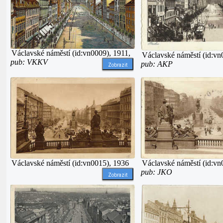
Václavské náměstí (id:vn0009), 1911,
Václavské náměstí (id:vn
pub: VKKV
pub: AKP
Zobrazit
Václavské náměstí (id:vn
Václavské náměstí (id:vn0015), 1936
pub: JKO
Zobrazit