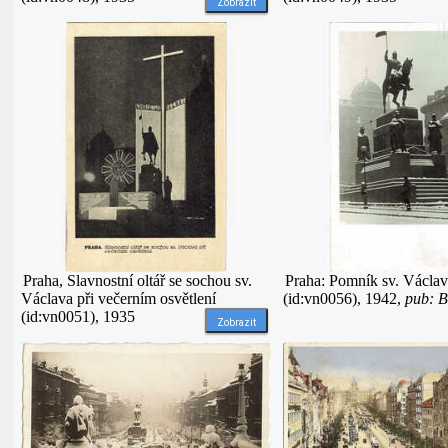
Zobrazit
Praha, Slavnostní oltář se sochou sv.
Praha: Pomník sv. Václa
Václava při večerním osvětlení
(id:vn0056), 1942,
pub: B
(id:vn0051), 1935
Zobrazit