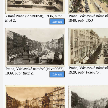
Zimní Praha (id:vn0058), 1936,
pub:
Praha, Václavské náměstí
Brož Z.
1940,
pub: JKO
Zobrazit
Praha, Václavské náměstí
Praha, Václavské náměstí (id:vn0062),
1929,
pub: Foto-Fon
1939,
pub: Brož Z.
Zobrazit