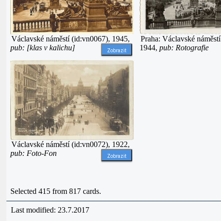
Václavské náměstí (id:vn0067), 1945,
Praha: Václavské náměstí
pub: [klas v kalichu]
1944,
pub: Rotografie
Zobrazit
Václavské náměstí (id:vn0072), 1922,
pub: Foto-Fon
Zobrazit
Selected 415 from 817 cards.
Last modified: 23.7.2017