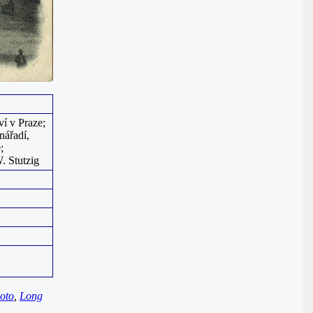
í v Praze;
nářadí,
;
. Stutzig
oto
,
Long