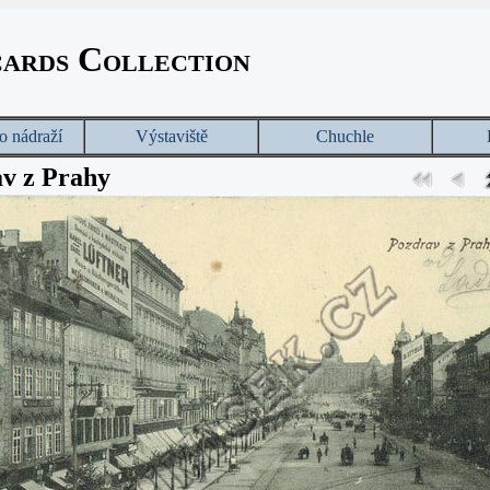
cards Collection
o nádraží
Výstaviště
Chuchle
v z Prahy