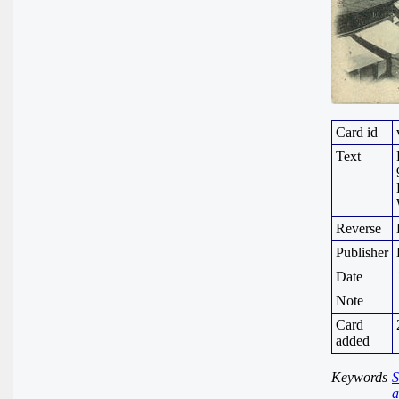
Card id
Text
Reverse
Publisher
Date
Note
Card
added
Keywords
S
a