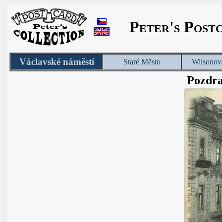
Peter's Post
Václavské náměstí
Staré Město
Wilsonov
Pozdra