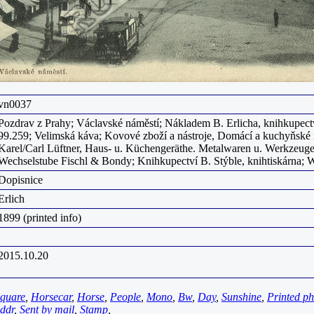
vn0037
Pozdrav z Prahy; Václavské náměstí; Nákladem B. Erlicha, knihkupectv
99.259; Velimská káva; Kovové zboží a nástroje, Domácí a kuchyňské 
Karel/Carl Lüftner, Haus- u. Küchengeräthe. Metalwaren u. Werkzeuge
Wechselstube Fischl & Bondy; Knihkupectví B. Stýble, knihtiskárna; W
Dopisnice
Erlich
1899 (printed info)
2015.10.20
quare
,
Horsecar
,
Horse
,
People
,
Mono
,
Bw
,
Day
,
Sunshine
,
Printed ph
ddr
,
Sent by mail
,
Stamp
,