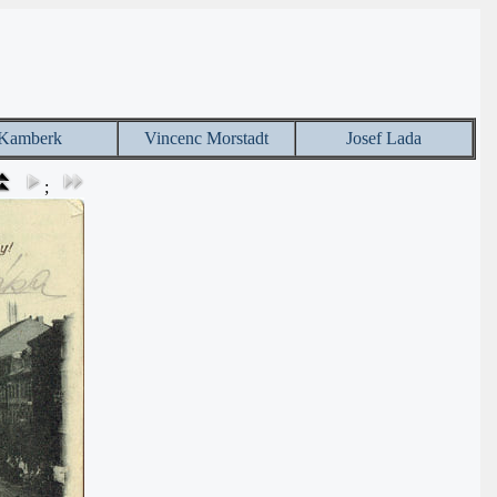
Kamberk
Vincenc Morstadt
Josef Lada
;