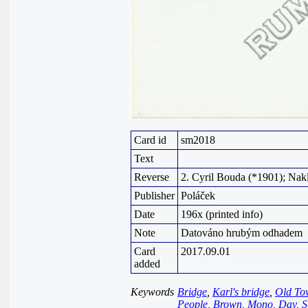
Card id
sm2018
Text
Reverse
2. Cyril Bouda (*1901); Nakl
Publisher
Poláček
Date
196x (printed info)
Note
Datováno hrubým odhadem
Card
2017.09.01
added
Keywords
Bridge
,
Karl's bridge
,
Old To
People
,
Brown
,
Mono
,
Day
,
S