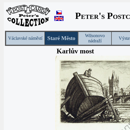
Peter's Post
Wilsonovo
Staré Město
Václavské náměstí
Výsta
nádraží
Karlův most