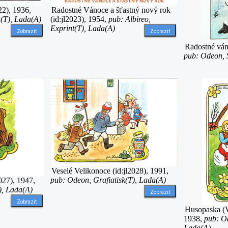
22), 1936,
Radostné Vánoce a šťastný nový rok
(T), Lada(A)
(id:jl2023), 1954,
pub: Albireo,
Exprint(T), Lada(A)
Zobrazit
Zobrazit
Radostné váno
pub: Odeon, 
Veselé Velikonoce (id:jl2028), 1991,
pub: Odeon, Grafiatisk(T), Lada(A)
027), 1947,
), Lada(A)
Zobrazit
Zobrazit
Husopaska (V
1938,
pub: Od
Lada(A)