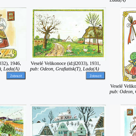
032), 1946,
Veselé Velikonoce (id:jl2033), 1931,
), Lada(A)
pub: Odeon, Grafiatisk(T), Lada(A)
Zobrazit
Zobrazit
Veselé Veliko
pub: Odeon, G