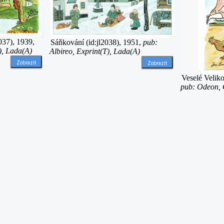
037), 1939,
Sáňkování (id:jl2038), 1951,
pub:
), Lada(A)
Albireo, Exprint(T), Lada(A)
Zobrazit
Zobrazit
Veselé Veliko
pub: Odeon, G