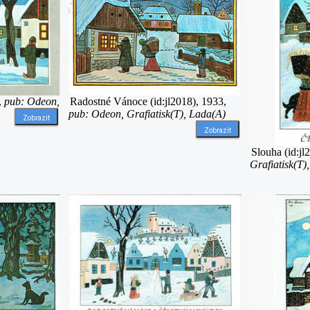
,
pub: Odeon,
Radostné Vánoce (id:jl2018), 1933,
pub: Odeon, Grafiatisk(T), Lada(A)
Zobrazit
Zobrazit
Slouha (id:jl
Grafiatisk(T)