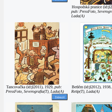
Hospodská pranice (id:jl
pub: PressFoto, Severogra
Lada(A)
Tancovačka (id:jl2011), 1929,
pub:
Betlém (id:jl2012), 1938
PressFoto, Severografia(T), Lada(A)
Retip(T), Lada(A)
Zobrazit