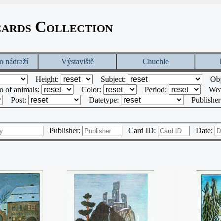
cards Collection
o nádraží
Výstaviště
Chuchle
Height:
Subject:
Obj
o of animals:
Color:
Period:
Wea
Post:
Datetype:
Publishe
Publisher:
Card ID:
Date: