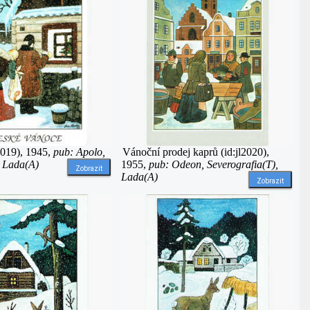
2019), 1945,
pub: Apolo,
Vánoční prodej kaprů (id:jl2020),
, Lada(A)
1955,
pub: Odeon, Severografia(T),
Zobrazit
Lada(A)
Zobrazit