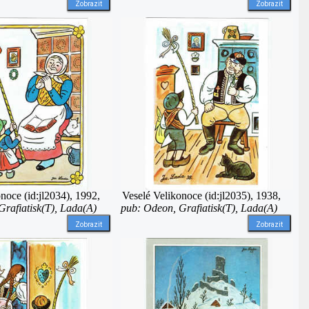
Zobrazit
Zobrazit
noce (id:jl2034), 1992,
Veselé Velikonoce (id:jl2035), 1938,
rafiatisk(T), Lada(A)
pub: Odeon, Grafiatisk(T), Lada(A)
Zobrazit
Zobrazit