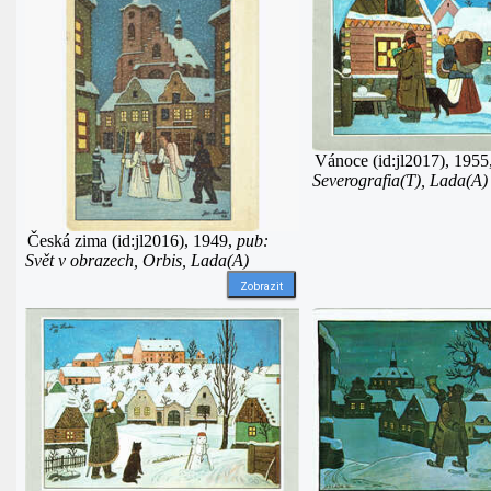
Vánoce (id:jl2017), 1955
Severografia(T), Lada(A)
Česká zima (id:jl2016), 1949,
pub:
Svět v obrazech, Orbis, Lada(A)
Zobrazit