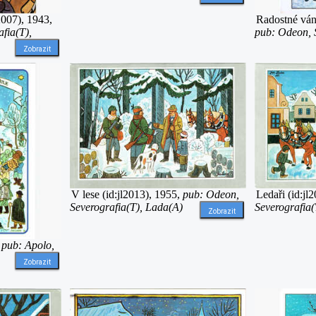
2007), 1943,
Radostné váno
fia(T),
pub: Odeon, 
Zobrazit
Ledaři (id:jl
V lese (id:jl2013), 1955,
pub: Odeon,
Severografia(
Severografia(T), Lada(A)
Zobrazit
,
pub: Apolo,
Zobrazit