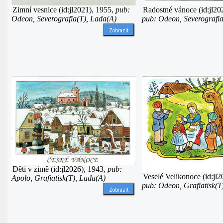
Radostné vánoce (id:jl20
Zimní vesnice (id:jl2021), 1955,
pub:
pub: Odeon, Severografia
Odeon, Severografia(T), Lada(A)
Zobrazit
Děti v zimě (id:jl2026), 1943,
pub:
Veselé Velikonoce (id:jl2
Apolo, Grafiatisk(T), Lada(A)
pub: Odeon, Grafiatisk(T
Zobrazit