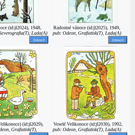
ce (id:jl2024), 1948,
Radostné vánoce (id:jl2025), 1949,
Severografia(T), Lada(A)
pub: Odeon, Grafiatisk(T), Lada(A)
Zobrazit
Zobrazit
elikonoce) (id:jl2029),
Veselé Velikonoce (id:jl2030), 1992,
eon, Grafiatisk(T),
pub: Odeon, Grafiatisk(T), Lada(A)