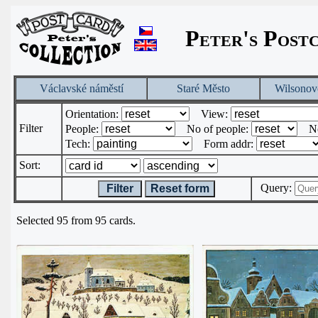
Peter's Post
Václavské náměstí
Staré Město
Wilsonov
Orientation:
View:
Filter
People:
No of people:
N
Tech:
Form addr:
Sort:
Query:
Filter
Reset form
Selected 95 from 95 cards.