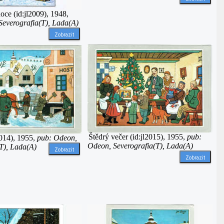
ce (id:jl2009), 1948,
Severografia(T), Lada(A)
Zobrazit
Štědrý večer (id:jl2015), 1955,
pub:
2014), 1955,
pub: Odeon,
Odeon, Severografia(T), Lada(A)
T), Lada(A)
Zobrazit
Zobrazit