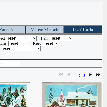
Josef Lada
Kamberk
Vincenc Morstadt
ect:
Trans:
ther:
Retro:
r:
1
2
3