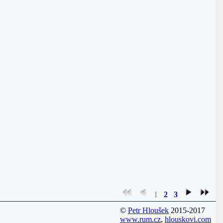
1
2
3
©
Petr Hloušek
2015-2017
www.rum.cz
,
hlouskovi.com