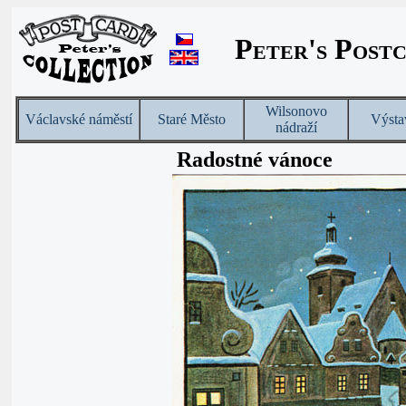
Peter's Post
Wilsonovo
Václavské náměstí
Staré Město
Výsta
nádraží
Radostné vánoce