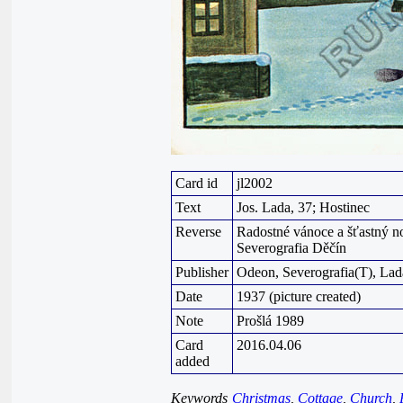
Card id
jl2002
Text
Jos. Lada, 37; Hostinec
Reverse
Radostné vánoce a šťastný n
Severografia Děčín
Publisher
Odeon, Severografia(T), La
Date
1937 (picture created)
Note
Prošlá 1989
Card
2016.04.06
added
Keywords
Christmas
,
Cottage
,
Church
,