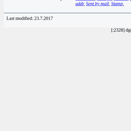
addr
,
Sent by mail
,
Stamp
,
Last modified: 23.7.2017
[:2328] dg