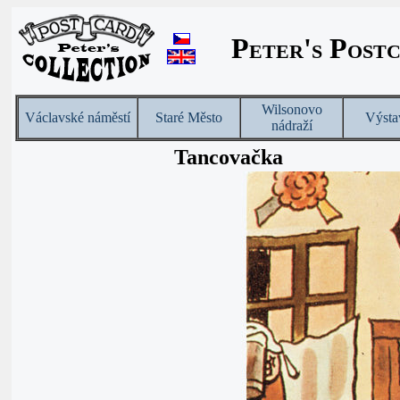
Peter's Post
Wilsonovo
Václavské náměstí
Staré Město
Výsta
nádraží
Tancovačka