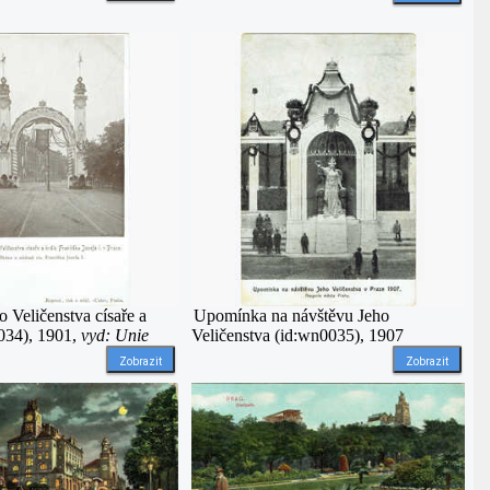
 Veličenstva císaře a
Upomínka na návštěvu Jeho
0034), 1901,
vyd: Unie
Veličenstva (id:wn0035), 1907
Zobrazit
Zobrazit