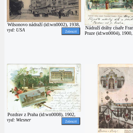
Wilsonovo nádraží (id:wn0002), 1938,
Nádraží dráhy císaře Fran
vyd: USA
Zobrazit
Praze (id:wn0004), 1900
Pozdrav z Praha (id:wn0008), 1902,
vyd: Wiesner
Zobrazit