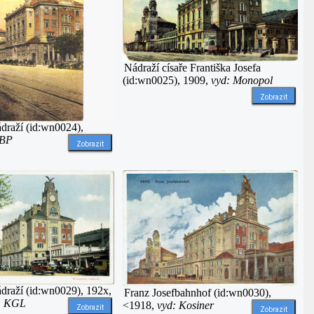
Nádraží císaře Františka Josefa
(id:wn0025), 1909,
vyd: Monopol
Zobrazit
draží (id:wn0024),
JBP
Zobrazit
draží (id:wn0029), 192x,
Franz Josefbahnhof (id:wn0030),
l, KGL
<1918,
vyd: Kosiner
Zobrazit
Zobrazit