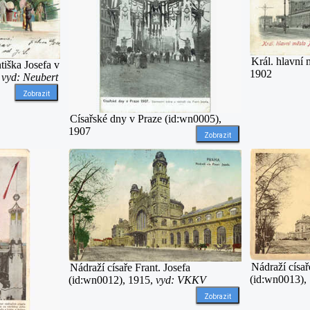
Král. hlavní
tiška Josefa v
1902
,
vyd: Neubert
Zobrazit
Císařské dny v Praze (id:wn0005),
1907
Zobrazit
Nádraží císař
Nádraží císaře Frant. Josefa
(id:wn0013),
(id:wn0012), 1915,
vyd: VKKV
Zobrazit