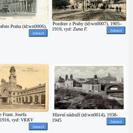
Pozdrav z Prahy (id:wn0007), 1905–
 město Praha (id:wn0006),
1919,
vyd: Zuna F.
Zobrazit
Zobrazit
e Frant. Josefa
Hlavní nádraží (id:wn0014), 1938-
 1916,
vyd: VKKV
1945
Zobrazit
Zobrazit