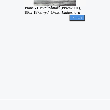
Praha - Hlavní nádraží (id:wn2001),
196x-197x,
vyd: Orbis, Einhornová
Zobrazit