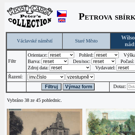
Petrova sbír
Wils
Václavské náměstí
Staré Město
nád
Orientace:
Pohled:
Výšk
Filtr
Barva:
Den/noc:
Počasí
Zdroj data:
Vydavatel:
Řazení:
Dotaz:
Filtruj
Výmaz form
Vybráno 38 ze 45 pohlednic.