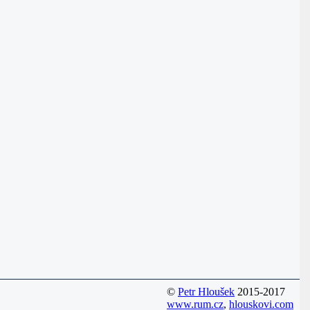
©
Petr Hloušek
2015-2017
www.rum.cz
,
hlouskovi.com