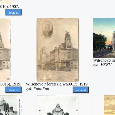
0010), 1907,
Zobrazit
Wilsonovo ná
vyd: VKKV
n0016), 1919,
Wilsonovo nádraží (id:wn0017), 1919,
vyd: Foto-Fon
Zobrazit
Zobrazit