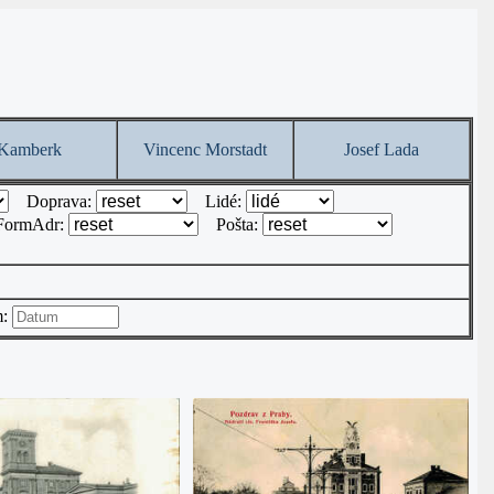
Kamberk
Vincenc Morstadt
Josef Lada
Doprava:
Lidé:
FormAdr:
Pošta:
m: