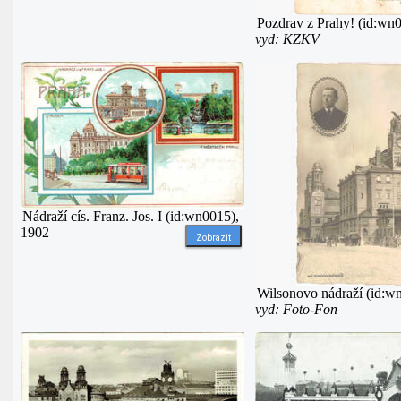
Pozdrav z Prahy! (id:wn
vyd: KZKV
Nádraží cís. Franz. Jos. I (id:wn0015),
1902
Zobrazit
Wilsonovo nádraží (id:w
vyd: Foto-Fon