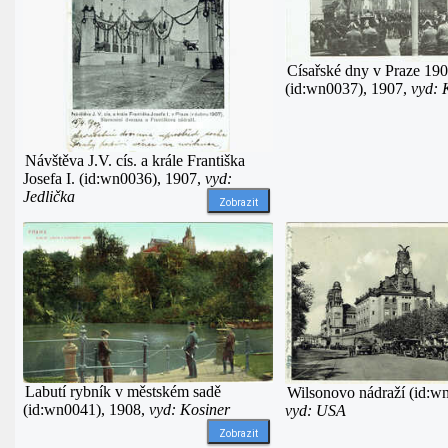
Císařské dny v Praze 19
(id:wn0037), 1907,
vyd: 
Návštěva J.V. cís. a krále Františka
Josefa I. (id:wn0036), 1907,
vyd:
Jedlička
Zobrazit
Labutí rybník v městském sadě
Wilsonovo nádraží (id:w
(id:wn0041), 1908,
vyd: Kosiner
vyd: USA
Zobrazit