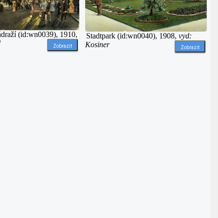
draží (id:wn0039), 1910,
Stadtpark (id:wn0040), 1908,
vyd:
l
Kosiner
Zobrazit
Zobrazit