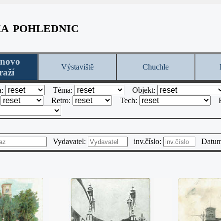
ka pohlednic
onovo
Výstaviště
Chuchle
raží
a:
Téma:
Objekt:
:
Retro:
Tech:
Vydavatel:
inv.číslo:
Datu