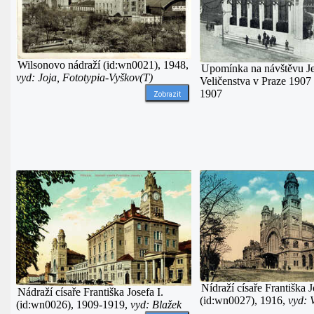
Wilsonovo nádraží (id:wn0021), 1948,
Upomínka na návštěvu J
vyd: Joja, Fototypia-Vyškov(T)
Veličenstva v Praze 1907
1907
Zobrazit
Nídraží císaře Františka 
Nádraží císaře Františka Josefa I.
(id:wn0027), 1916,
vyd:
(id:wn0026), 1909-1919,
vyd: Blažek