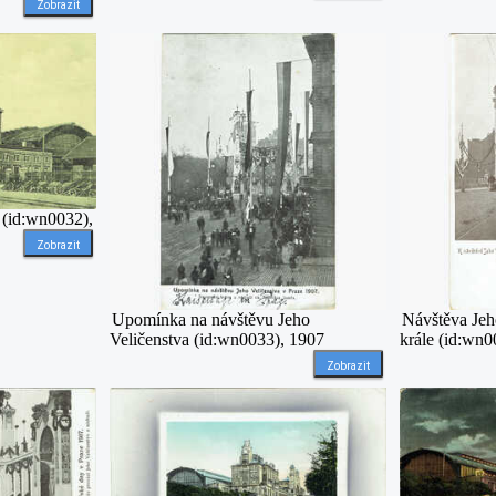
Zobrazit
a (id:wn0032),
Zobrazit
Upomínka na návštěvu Jeho
Návštěva Jeho
Veličenstva (id:wn0033), 1907
krále (id:wn
Zobrazit