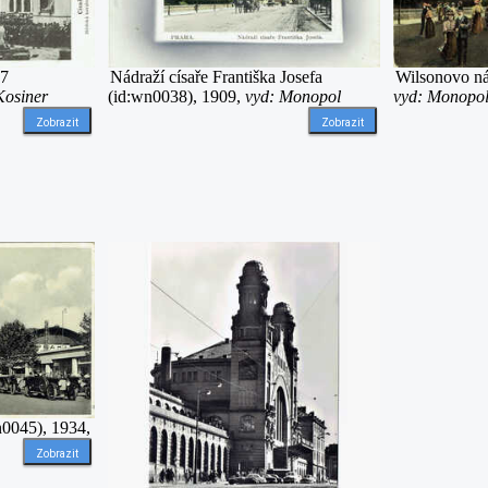
07
Nádraží císaře Františka Josefa
Wilsonovo ná
Kosiner
(id:wn0038), 1909,
vyd: Monopol
vyd: Monopo
Zobrazit
Zobrazit
n0045), 1934,
Zobrazit