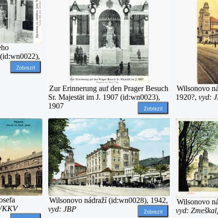
eho
 (id:wn0022),
Zobrazit
Zur Erinnerung auf den Prager Besuch
Wilsonovo ná
Sr. Majestät im J. 1907 (id:wn0023),
1920?,
vyd: 
1907
Zobrazit
Josefa
Wilsonovo nádraží (id:wn0028), 1942,
Wilsonovo ná
 VKKV
vyd: JBP
vyd: Zmeška
Zobrazit