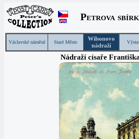
Petrova sbírk
Wilsonovo
Václavské náměstí
Staré Město
Výsta
nádraží
Nádraží císaře Františka