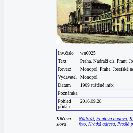
Inv.číslo
wn0025
Text
Praha. Nádraží cís. Frant. J
Reverz
Monopol, Praha, Josefské ná
Vydavatel
Monopol
Datum
1909 (tištěné info)
Poznámka
Pohled
2016.09.28
přidán
Klíčová
Nádraží
,
Fantova budova
,
K
slova
foto
,
Krátká adresa
,
Prošlá 