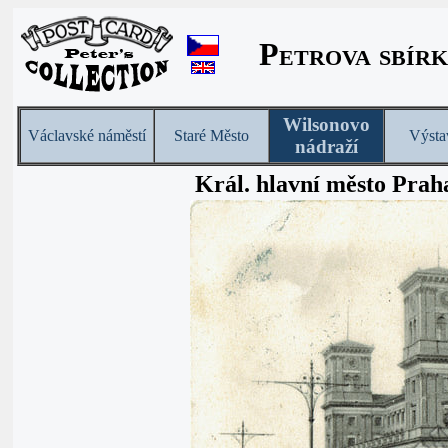
Petrova sbírk
Wilsonovo
Václavské náměstí
Staré Město
Výsta
nádraží
Král. hlavní město Prah