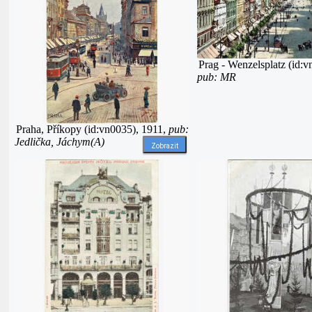
Prag - Wenzelsplatz (id:v
pub: MR
Praha, Příkopy (id:vn0035), 1911,
pub:
Jedlička, Jáchym(A)
Zobrazit