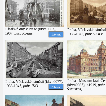
Císařské dny v Praze (id:vn0063),
Praha, Václavské náměstí
1907,
pub: Kosiner
1938-1945,
pub: VKKV
Zobrazit
Praha - Museum král. Če
Praha, Václavské náměstí (id:vn0077),
(id:vn0085), <1919,
pub: 
1938-1945,
pub: JKO
Zobrazit
Šafařík(A)