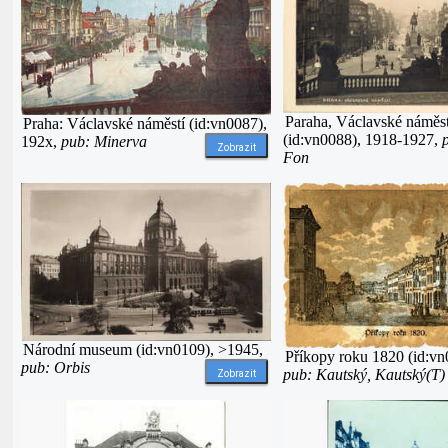
Paraha, Václavské náměst
Praha: Václavské náměstí (id:vn0087),
(id:vn0088), 1918-1927,
192x,
pub: Minerva
Zobrazit
Fon
Národní museum (id:vn0109), >1945,
Příkopy roku 1820 (id:vn
pub: Orbis
pub: Kautský, Kautský(T)
Zobrazit