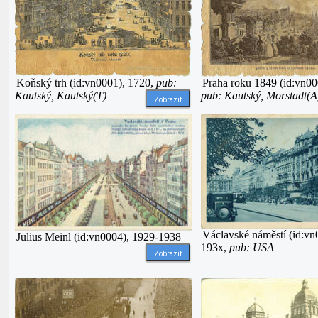
Praha roku 1849 (id:vn00
Koňský trh (id:vn0001), 1720,
pub:
pub: Kautský, Morstadt(A
Kautský, Kautský(T)
Zobrazit
Václavské náměstí (id:vn
Julius Meinl (id:vn0004), 1929-1938
193x,
pub: USA
Zobrazit