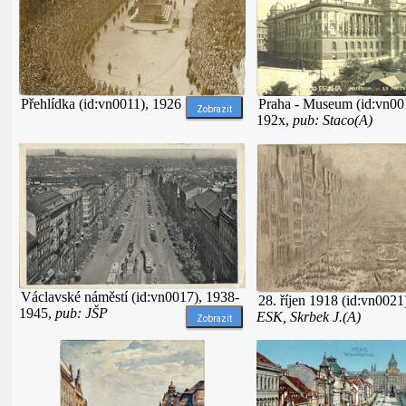
Přehlídka (id:vn0011), 1926
Praha - Museum (id:vn00
Zobrazit
192x,
pub: Staco(A)
Václavské náměstí (id:vn0017), 1938-
28. říjen 1918 (id:vn0021
1945,
pub: JŠP
ESK, Skrbek J.(A)
Zobrazit