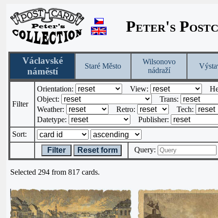
Peter's Post
Václavské
Wilsonovo
Staré Město
Výsta
náměstí
nádraží
Orientation:
View:
He
Object:
Trans:
Filter
Weather:
Retro:
Tech:
Datetype:
Publisher:
Sort:
Query:
Filter
Reset form
Selected 294 from 817 cards.