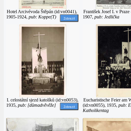
Hotel Arcivévoda Štěpán (id:vn0041),
František Josef I. v Praze
1905-1924,
pub: Koppe(T)
1907,
pub: Jedlička
Zobrazit
I. celostátní sjezd katolíků (id:vn0053),
Eucharistische Feier am 
1935,
pub: [důmadvěvěže]
(id:vn0055), 1935,
pub: E
Zobrazit
Katholikentag