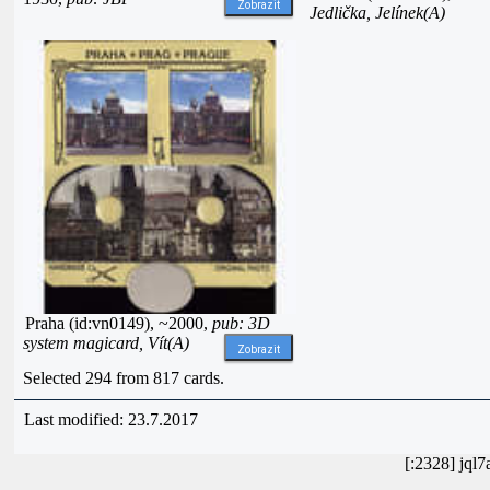
Zobrazit
Jedlička, Jelínek(A)
Praha (id:vn0149), ~2000,
pub: 3D
system magicard, Vít(A)
Zobrazit
Selected 294 from 817 cards.
Last modified: 23.7.2017
[:2328] jql