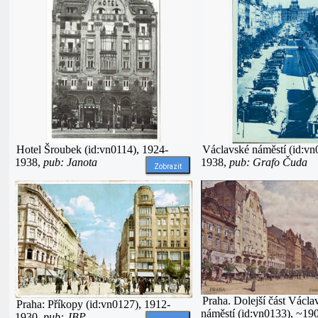
Hotel Šroubek (id:vn0114), 1924-
Václavské náměstí (id:vn
1938,
pub: Janota
1938,
pub: Grafo Čuda
Zobrazit
Praha. Dolejší část Václ
Praha: Příkopy (id:vn0127), 1912-
náměstí (id:vn0133), ~19
1930,
pub: JBP