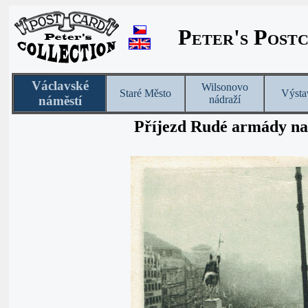
Peter's Post
Václavské
Wilsonovo
Staré Město
Výsta
náměstí
nádraží
Příjezd Rudé armády na