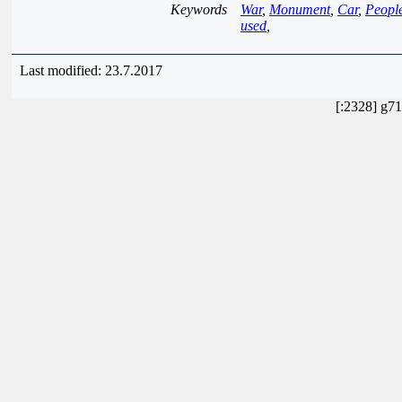
Keywords
War
,
Monument
,
Car
,
Peopl
used
,
Last modified: 23.7.2017
[:2328] g7