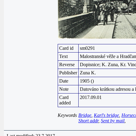
Card id
sm0291
Text
Malostranské věže a Hradčan
Reverse
Dopisnice; K. Zuna, Kr. Vinoh
Publisher
Zuna K.
Date
1905 ()
Note
Datováno krátkou adresou a
Card
2017.09.01
added
Keywords
Bridge
,
Karl's bridge
,
Horsec
Short addr
,
Sent by mail
,
Last modified: 23.7.2017