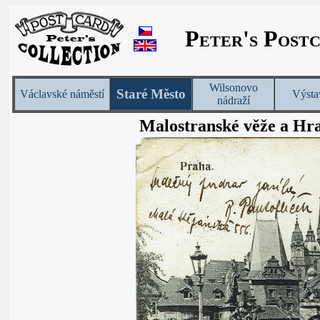
Peter's Post
Wilsonovo
Staré Město
Václavské náměstí
Výsta
nádraží
Malostranské věže a Hr