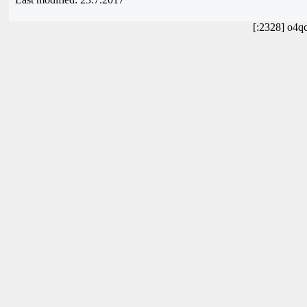
[:2328] o4q