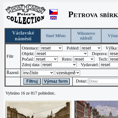
Petrova sbírk
Václavské
Wilsonovo
Staré Město
Výsta
náměstí
nádraží
Orientace:
Pohled:
Výška
Objekt:
Doprava:
Filtr
Počasí:
Retro:
Tech:
Zdroj data:
Vydavatel:
Řazení:
Dotaz:
Filtruj
Výmaz form
Vybráno 16 ze 817 pohlednic.