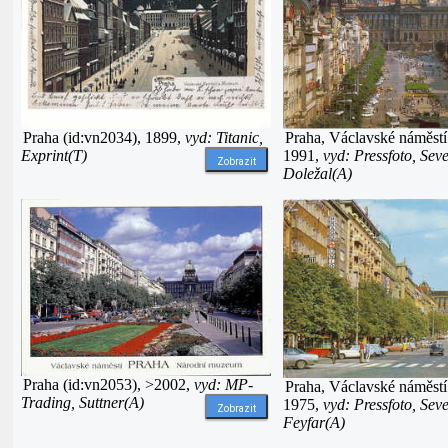
Praha (id:vn2034), 1899,
vyd: Titanic,
Praha, Václavské náměstí
Exprint(T)
1991,
vyd: Pressfoto, Seve
Zobrazit
Doležal(A)
Praha (id:vn2053), >2002,
vyd: MP-
Praha, Václavské náměstí
Trading, Suttner(A)
1975,
vyd: Pressfoto, Seve
Zobrazit
Feyfar(A)