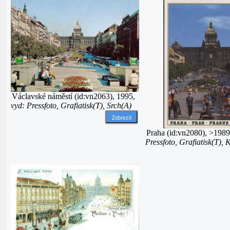
Václavské náměstí (id:vn2063), 1995,
vyd: Pressfoto, Grafiatisk(T), Srch(A)
Zobrazit
Praha (id:vn2080), >198
Pressfoto, Grafiatisk(T), 