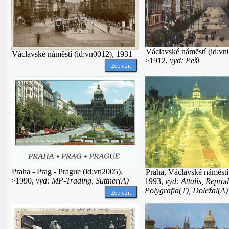
Václavské náměstí (id:vn
Václavské náměstí (id:vn0012), 1931
>1912,
vyd: Pešl
Zobrazit
Praha - Prag - Prague (id:vn2005),
Praha, Václavské náměstí
>1990,
vyd: MP-Trading, Suttner(A)
1993,
vyd: Attalis, Repro
Polygrafia(T), Doležal(A)
Zobrazit