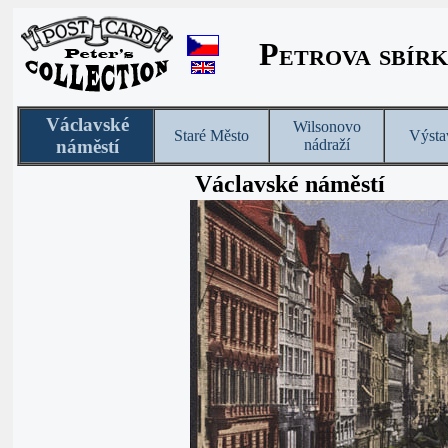
Petrova sbírk
Václavské
Wilsonovo
Staré Město
Výsta
náměstí
nádraží
Václavské náměstí