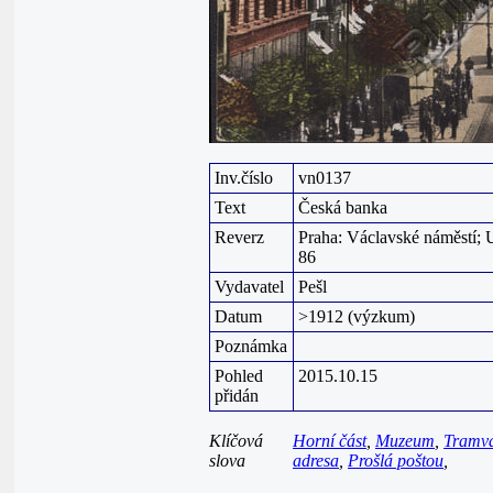
Inv.číslo
vn0137
Text
Česká banka
Reverz
Praha: Václavské náměstí; U
86
Vydavatel
Pešl
Datum
>1912 (výzkum)
Poznámka
Pohled
2015.10.15
přidán
Klíčová
Horní část
,
Muzeum
,
Tramv
slova
adresa
,
Prošlá poštou
,