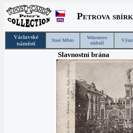
Petrova sbírk
Václavské
Wilsonovo
Staré Město
Výsta
náměstí
nádraží
Slavnostní brána