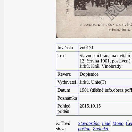
Inv.číslo
vn0171
Text
Slavnostní brána na uvítání 
12. června 1901, postavená 
Jirků, Král. Vinohrady
Reverz
Dopisnice
Vydavatel
Jirků, Unie(T)
Datum
1901 (tištěné info,obraz poř
Poznámka
Pohled
2015.10.15
přidán
Klíčová
Slavobrána
,
Lidé
,
Mono
,
Če
slova
poštou
,
Známka
,