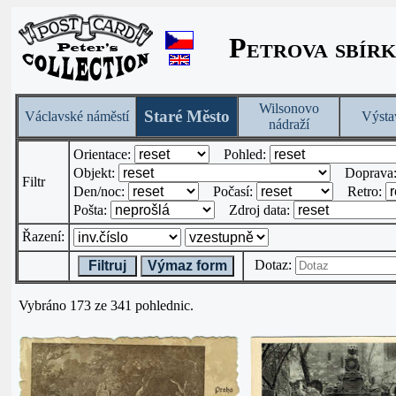
Petrova sbírk
Wilsonovo
Staré Město
Václavské náměstí
Výsta
nádraží
Orientace:
Pohled:
Objekt:
Doprava
Filtr
Den/noc:
Počasí:
Retro:
Pošta:
Zdroj data:
Řazení:
Dotaz:
Filtruj
Výmaz form
Vybráno 173 ze 341 pohlednic.