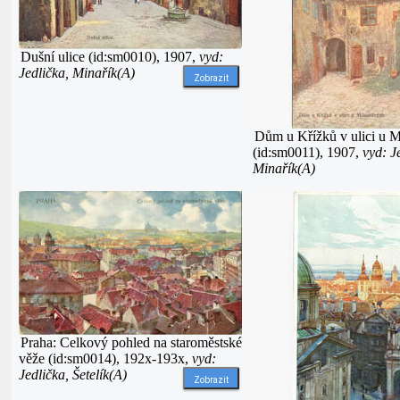
Dušní ulice (id:sm0010), 1907,
vyd:
Jedlička, Minařík(A)
Zobrazit
Dům u Křížků v ulici u 
(id:sm0011), 1907,
vyd: J
Minařík(A)
Praha: Celkový pohled na staroměstské
věže (id:sm0014), 192x-193x,
vyd:
Jedlička, Šetelík(A)
Zobrazit