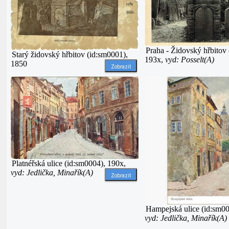
Praha - Židovský hřbitov
Starý židovský hřbitov (id:sm0001),
193x,
vyd: Posselt(A)
1850
Zobrazit
Platnéřská ulice (id:sm0004), 190x,
vyd: Jedlička, Minařík(A)
Zobrazit
Hampejská ulice (id:sm00
vyd: Jedlička, Minařík(A)