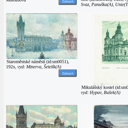
Zobrazit
Svaz, Panuška(A), Unie(T
Staroměstské náměstí (id:sm0051),
192x,
vyd: Minerva, Šetelík(A)
Zobrazit
Mikulášský kostel (id:sm
vyd: Hypav, Bušek(A)