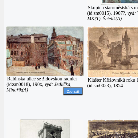
Skupina staroměstská s m
(id:sm0015), 1907?,
vyd:
MK(T), Šetelík(A)
Rabínská ulice se židovskou radnicí
Klášter Křížovníků roku 
(id:sm0018), 190x,
vyd: Jedlička,
(id:sm0023), 1854
Minařík(A)
Zobrazit