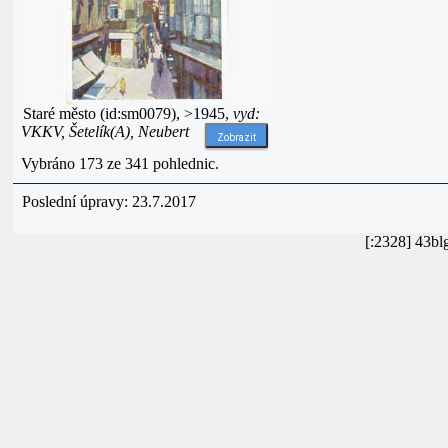
Staré město (id:sm0079), >1945,
vyd:
VKKV, Šetelík(A), Neubert
Zobrazit
Vybráno 173 ze 341 pohlednic.
Poslední úpravy: 23.7.2017
[:2328] 43b