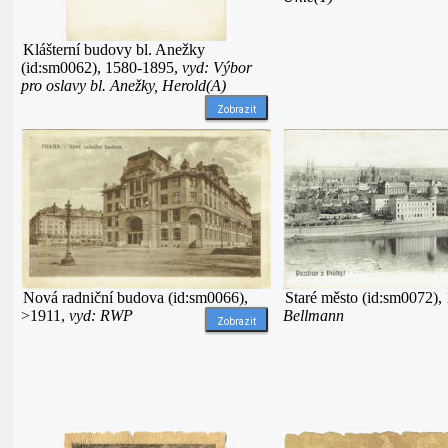
Klášterní budovy bl. Anežky
(id:sm0062), 1580-1895,
vyd: Výbor
pro oslavy bl. Anežky, Herold(A)
Zobrazit
Nová radniční budova (id:sm0066),
Staré město (id:sm0072),
>1911,
vyd: RWP
Bellmann
Zobrazit