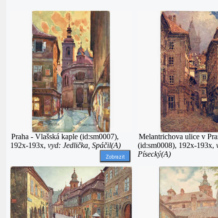
Praha - Vlašská kaple (id:sm0007),
Melantrichova ulice v Pra
192x-193x,
vyd: Jedlička, Spáčil(A)
(id:sm0008), 192x-193x,
Písecký(A)
Zobrazit