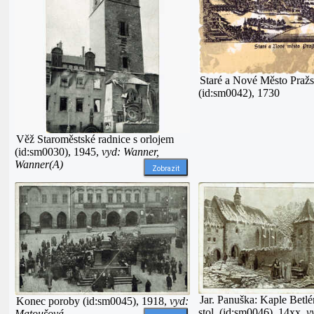
Staré a Nové Město Praž
(id:sm0042), 1730
Věž Staroměstské radnice s orlojem
(id:sm0030), 1945,
vyd: Wanner,
Wanner(A)
Zobrazit
Jar. Panuška: Kaple Bet
Konec poroby (id:sm0045), 1918,
vyd:
stol. (id:sm0046), 14xx,
v
Matoušová