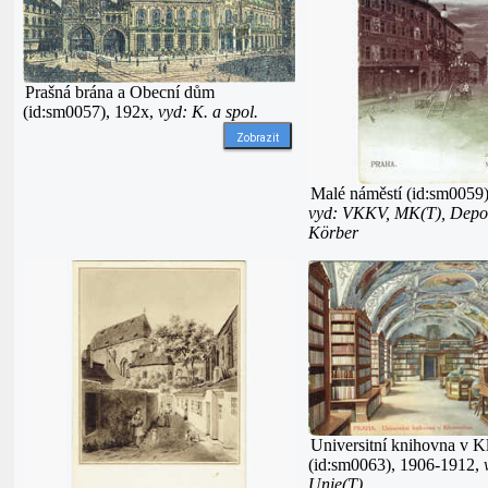
Prašná brána a Obecní dům
(id:sm0057), 192x,
vyd: K. a spol.
Zobrazit
Malé náměstí (id:sm0059)
vyd: VKKV, MK(T), Depo
Körber
Universitní knihovna v K
(id:sm0063), 1906-1912,
Unie(T)