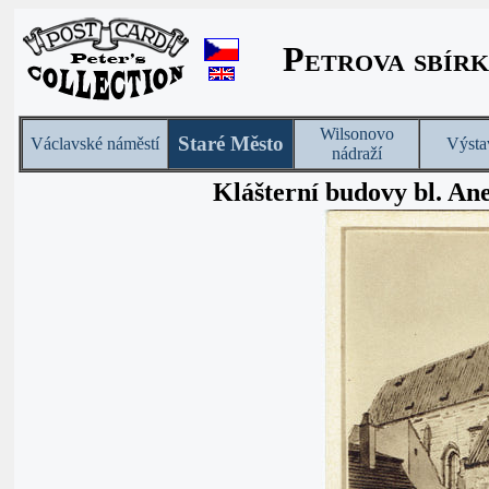
Petrova sbírk
Wilsonovo
Staré Město
Václavské náměstí
Výsta
nádraží
Klášterní budovy bl. An