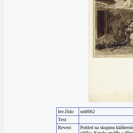
Inv.číslo
sm0062
Text
Reverz
Pohled na skupinu klášterní
uličky. Kresba malíře a děj