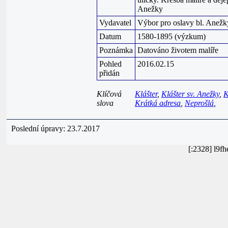
Anežky
Vydavatel
Výbor pro oslavy bl. Anežk
Datum
1580-1895 (výzkum)
Poznámka
Datováno životem malíře
Pohled
2016.02.15
přidán
Klíčová
Klášter
,
Klášter sv. Anežky
,
K
slova
Krátká adresa
,
Neprošlá
,
Poslední úpravy: 23.7.2017
[:2328] l9f