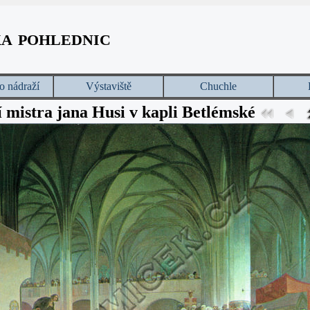
ka pohlednic
o nádraží
Výstaviště
Chuchle
 mistra jana Husi v kapli Betlémské