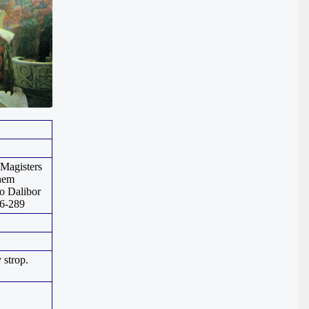
 Magisters
ehem
o Dalibor
06-289
 strop.