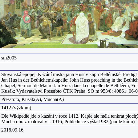
sm2005
Slovanská epopej; Kázání mistra jana Husi v kapli Betlémské; Predigt
Jan Hus in der Bethlehemskapelle; John Huss preaching in the Bethl
Chapel; Sermon de Maitre Jan Huss dans la chapelle de Bethléem; Fot
Kusák; Vydavatelství Pressfoto ČTK Praha; SO m 953/8; 40861; 06-
Pressfoto, Kusák(A), Mucha(A)
1412 (výzkum)
Dle Wikipedie jde o kázáni v roce 1412. Kaple ale měla tenkrát plochý
Mucha obraz maloval v r. 1916; Pohlednice vyšla 1982 (podle kódu)
2016.09.16