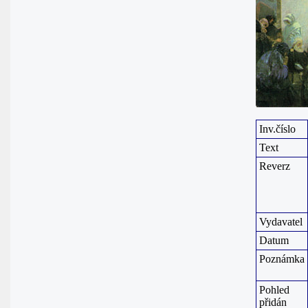
Inv.číslo
Text
Reverz
Vydavatel
Datum
Poznámka
Pohled
přidán