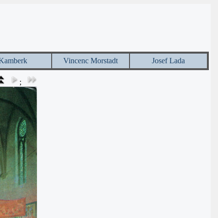
Kamberk
Vincenc Morstadt
Josef Lada
;