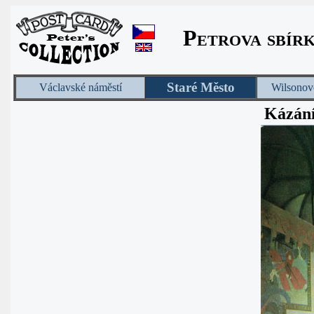
Petrova sbír
Staré Město
Václavské náměstí
Wilsonov
Kázání