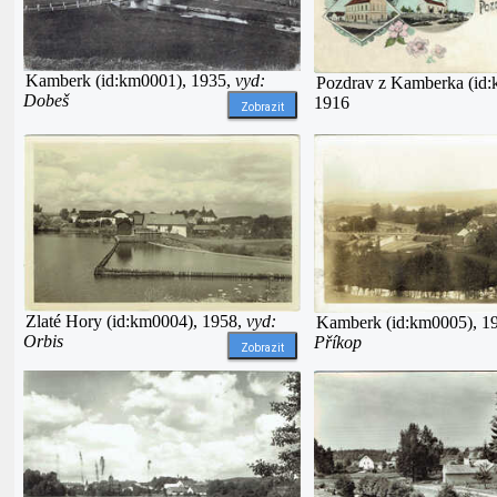
Kamberk (id:km0001), 1935,
vyd:
Pozdrav z Kamberka (id:
Dobeš
1916
Zobrazit
Zlaté Hory (id:km0004), 1958,
vyd:
Kamberk (id:km0005), 1
Orbis
Příkop
Zobrazit