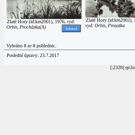
Zlaté Hory (id:km2002),
Zlaté Hory (id:km2001), 1976,
vyd:
vyd: Orbis, Proustka
Orbis, Procházka(A)
Zobrazit
Vybráno 8 ze 8 pohlednic.
Poslední úpravy: 23.7.2017
[:2328] qe2