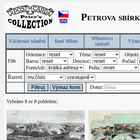
Petrova sbírk
Wilsonovo
Václavské náměstí
Staré Město
Výsta
nádraží
Orientace:
Téma:
Objekt
Filtr
Barva:
Den/noc:
Počasí:
FormAdr:
Pošta:
Řazení:
Dotaz:
Filtruj
Výmaz form
Vybráno 8 ze 8 pohlednic.