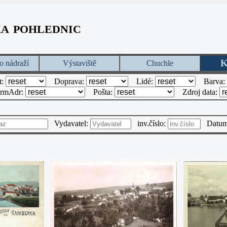
ka pohlednic
K
o nádraží
Výstaviště
Chuchle
t:
Doprava:
Lidé:
Barva:
rmAdr:
Pošta:
Zdroj data:
Vydavatel:
inv.číslo:
Datu