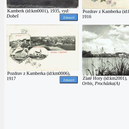
Kamberk (id:km0001), 1935,
vyd:
Pozdrav z Kamberka (id
Dobeš
1916
Zobrazit
Pozdrav z Kamberka (id:km0006),
Zlaté Hory (id:km2001),
1917
Zobrazit
Orbis, Procházka(A)