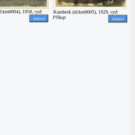
id:km0004), 1958,
vyd:
Kamberk (id:km0005), 1929,
vyd:
Příkop
Zobrazit
Zobrazit