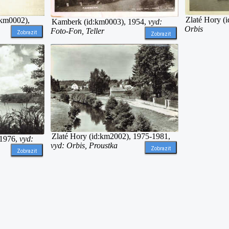
Zlaté Hory (
:km0002),
Kamberk (id:km0003), 1954,
vyd:
Orbis
Foto-Fon, Teller
Zobrazit
Zobrazit
Zlaté Hory (id:km2002), 1975-1981,
 1976,
vyd:
vyd: Orbis, Proustka
Zobrazit
Zobrazit