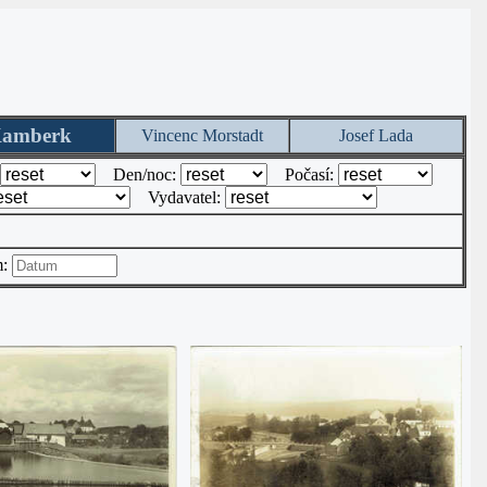
amberk
Vincenc Morstadt
Josef Lada
Den/noc:
Počasí:
Vydavatel:
m: