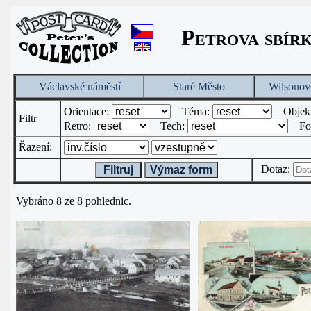
Petrova sbír
Václavské náměstí
Staré Město
Wilsonov
Orientace:
Téma:
Objek
Filtr
Retro:
Tech:
Fo
Řazení:
Dotaz:
Filtruj
Výmaz form
Vybráno 8 ze 8 pohlednic.