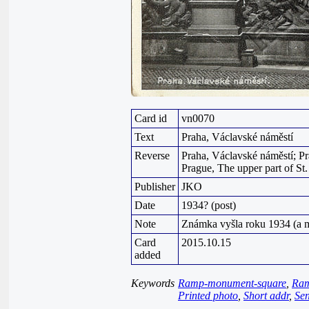
Card id
vn0070
Text
Praha, Václavské náměstí
Reverse
Praha, Václavské náměstí; Pr
Prague, The upper part of St
Publisher
JKO
Date
1934? (post)
Note
Známka vyšla roku 1934 (a 
Card
2015.10.15
added
Keywords
Ramp-monument-square
,
Ram
Printed photo
,
Short addr
,
Sen