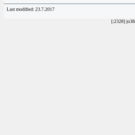
Last modified: 23.7.2017
[:2328] jo3