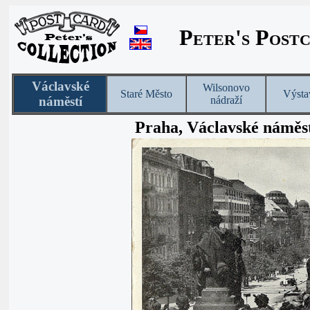
Peter's Post
Václavské
Wilsonovo
Staré Město
Výsta
náměstí
nádraží
Praha, Václavské náměs