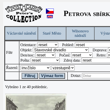
Petrova sbírk
Wilsonovo
Václavské náměstí
Staré Město
Výsta
nádraží
Orientace:
Pohled:
Objekt:
Doprava:
Filtr
Den/noc:
Počasí:
Retro:
Pošta:
Zdroj data:
Řazení:
Dotaz:
Filtruj
Výmaz form
Vybráno 1 ze 40 pohlednic.