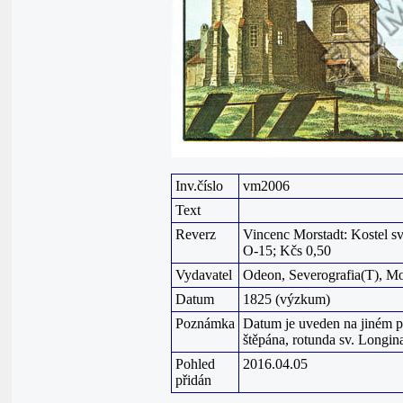
Inv.číslo
vm2006
Text
Reverz
Vincenc Morstadt: Kostel sv
O-15; Kčs 0,50
Vydavatel
Odeon, Severografia(T), Mo
Datum
1825 (výzkum)
Poznámka
Datum je uveden na jiném po
štěpána, rotunda sv. Longin
Pohled
2016.04.05
přidán