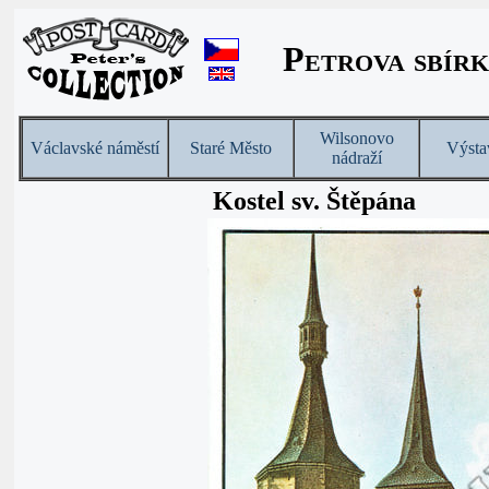
Petrova sbírk
Wilsonovo
Václavské náměstí
Staré Město
Výsta
nádraží
Kostel sv. Štěpána