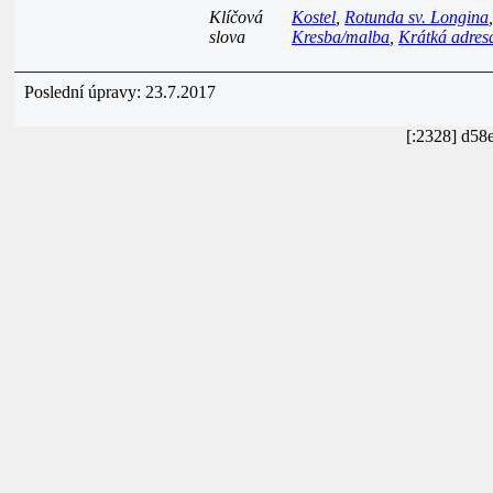
Klíčová
Kostel
,
Rotunda sv. Longina
slova
Kresba/malba
,
Krátká adres
Poslední úpravy: 23.7.2017
[:2328] d58