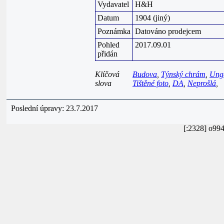
Vydavatel
H&H
Datum
1904 (jiný)
Poznámka
Datováno prodejcem
Pohled
2017.09.01
přidán
Klíčová
Budova
,
Týnský chrám
,
Unge
slova
Tištěné foto
,
DA
,
Neprošlá
,
Poslední úpravy: 23.7.2017
[:2328] o99