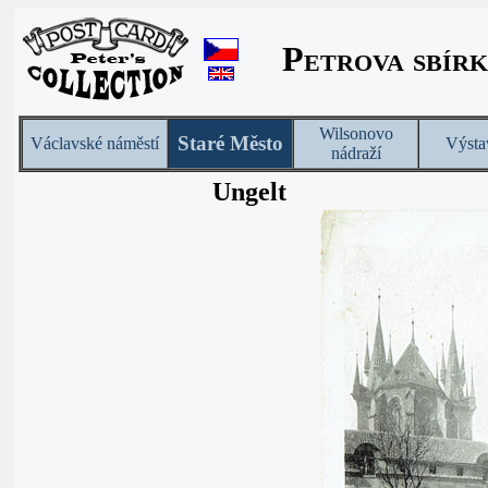
Petrova sbírk
Wilsonovo
Staré Město
Václavské náměstí
Výsta
nádraží
Ungelt