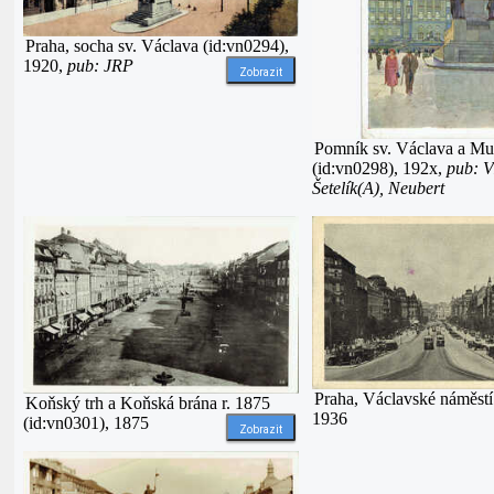
Praha, socha sv. Václava (id:vn0294),
1920,
pub: JRP
Zobrazit
Pomník sv. Václava a M
(id:vn0298), 192x,
pub: 
Šetelík(A), Neubert
Praha, Václavské náměstí
Koňský trh a Koňská brána r. 1875
1936
(id:vn0301), 1875
Zobrazit