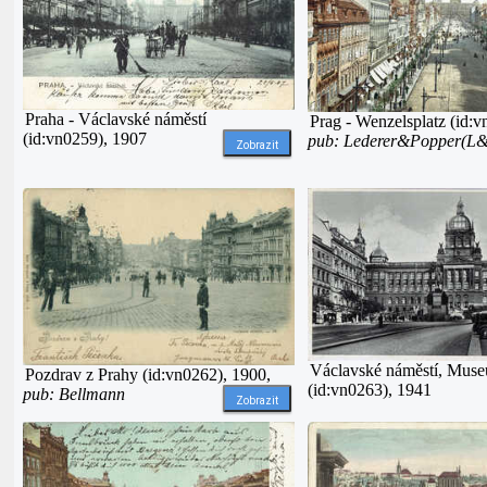
Praha - Václavské náměstí
Prag - Wenzelsplatz (id:v
(id:vn0259), 1907
pub: Lederer&Popper(L
Zobrazit
Václavské náměstí, Mus
Pozdrav z Prahy (id:vn0262), 1900,
(id:vn0263), 1941
pub: Bellmann
Zobrazit