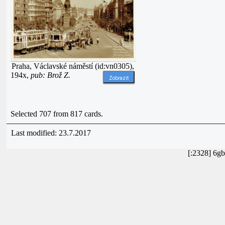
Praha, Václavské náměstí (id:vn0305),
194x,
pub: Brož Z.
Zobrazit
Selected 707 from 817 cards.
Last modified: 23.7.2017
[:2328] 6g