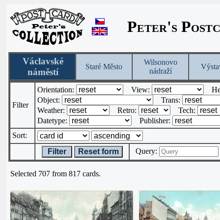
Peter's Post
Václavské
Wilsonovo
Staré Město
Výsta
náměstí
nádraží
Orientation:
View:
He
Object:
Trans:
Filter
Weather:
Retro:
Tech:
Datetype:
Publisher:
Sort:
Query:
Filter
Reset form
Selected 707 from 817 cards.