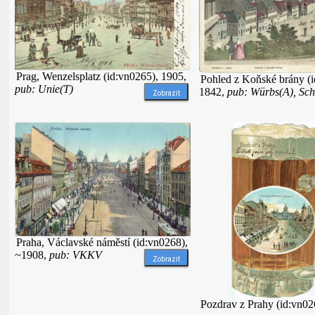
Prag, Wenzelsplatz (id:vn0265), 1905,
Pohled z Koňské brány (i
pub: Unie(T)
1842,
pub: Würbs(A), Sch
Zobrazit
Praha, Václavské náměstí (id:vn0268),
~1908,
pub: VKKV
Zobrazit
Pozdrav z Prahy (id:vn0