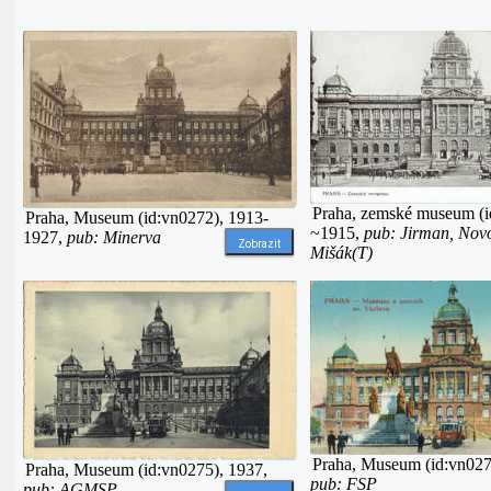
Praha, zemské museum (i
Praha, Museum (id:vn0272), 1913-
~1915,
pub: Jirman, Nov
1927,
pub: Minerva
Zobrazit
Mišák(T)
Praha, Museum (id:vn027
Praha, Museum (id:vn0275), 1937,
pub: FSP
pub: AGMSP