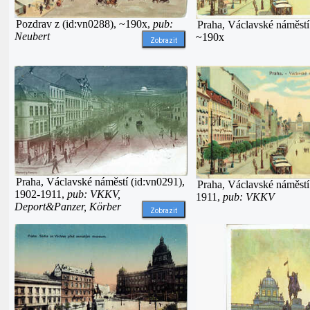
Pozdrav z (id:vn0288), ~190x,
pub:
Praha, Václavské náměstí
Neubert
~190x
Zobrazit
Praha, Václavské náměstí (id:vn0291),
Praha, Václavské náměstí
1902-1911,
pub: VKKV,
1911,
pub: VKKV
Deport&Panzer, Körber
Zobrazit