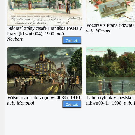
Pozdrav z Praha (id:wn0
Nádraží dráhy císaře Františka Josefa v
pub: Wiesner
Praze (id:wn0004), 1900,
pub:
Neubert
Zobrazit
Wilsonovo nádraží (id:wn0039), 1910,
Labutí rybník v městské
pub: Monopol
(id:wn0041), 1908,
pub: 
Zobrazit