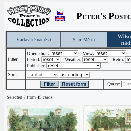
Peter's Post
Wils
Václavské náměstí
Staré Město
nád
Orientation:
View:
Filter
Period:
Weather:
Retro:
Publisher:
Sort:
Query:
Filter
Reset form
Selected 7 from 45 cards.