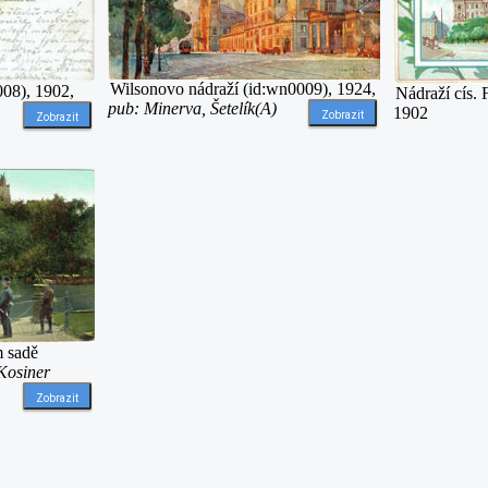
Wilsonovo nádraží (id:wn0009), 1924,
008), 1902,
Nádraží cís. 
pub: Minerva, Šetelík(A)
1902
Zobrazit
Zobrazit
m sadě
Kosiner
Zobrazit