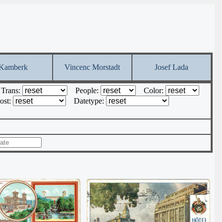
Kamberk
Vincenc Morstadt
Josef Lada
Trans:
People:
Color:
ost:
Datetype: