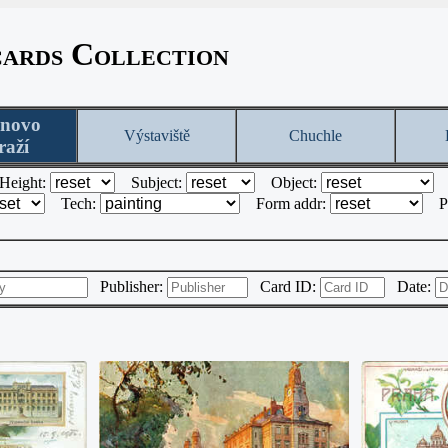
cards Collection
onovo
Výstaviště
Chuchle
raží
Height:
Subject:
Object:
Tech:
Form addr:
P
Publisher:
Card ID:
Date: