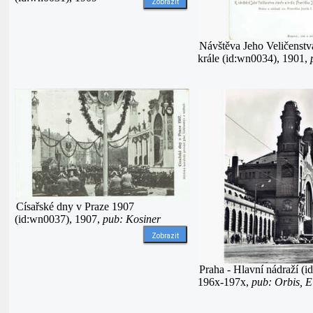
Zobrazit
Návštěva Jeho Veličenstva
krále (id:wn0034), 1901,
Císařské dny v Praze 1907
(id:wn0037), 1907,
pub: Kosiner
Zobrazit
Praha - Hlavní nádraží (i
196x-197x,
pub: Orbis, 