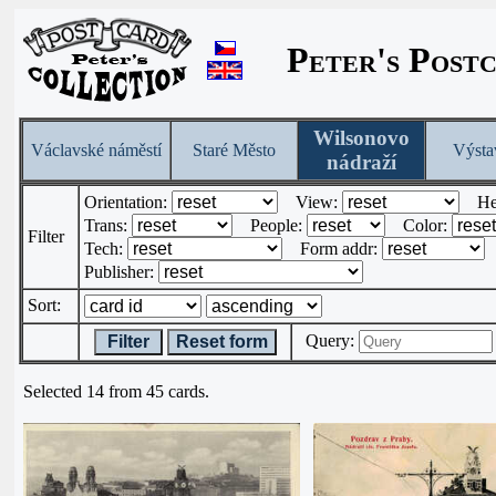
Peter's Post
Wilsonovo
Václavské náměstí
Staré Město
Výsta
nádraží
Orientation:
View:
He
Trans:
People:
Color:
Filter
Tech:
Form addr:
Publisher:
Sort:
Query:
Filter
Reset form
Selected 14 from 45 cards.