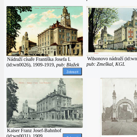
Wilsonovo nádraží (id:wn
Nádraží císaře Františka Josefa I.
pub: Zmeškal, KGL
(id:wn0026), 1909-1919,
pub: Blažek
Zobrazit
Kaiser Franz Josef-Bahnhof
(id:wn0031), 1909