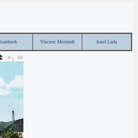
Kamberk
Vincenc Morstadt
Josef Lada
;