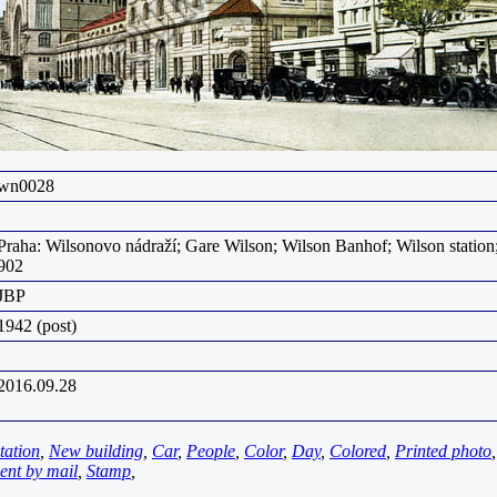
wn0028
Praha: Wilsonovo nádraží; Gare Wilson; Wilson Banhof; Wilson station;
902
JBP
1942 (post)
2016.09.28
tation
,
New building
,
Car
,
People
,
Color
,
Day
,
Colored
,
Printed photo
ent by mail
,
Stamp
,