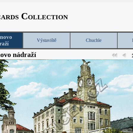
cards Collection
onovo
Výstaviště
Chuchle
raží
ovo nádraží