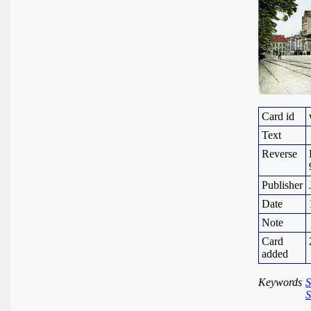
Card id
Text
Reverse
Publisher
Date
Note
Card
added
Keywords
S
S