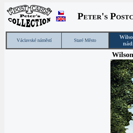
Peter's Post
Wils
Václavské náměstí
Staré Město
nád
Wilson