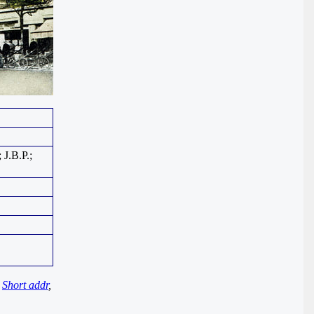
 J.B.P.;
,
Short addr
,