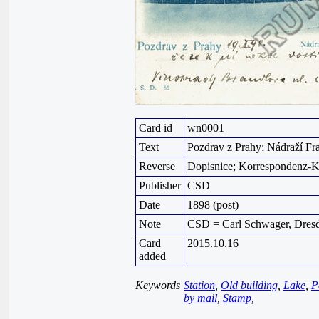
Card id
wn0001
Text
Pozdrav z Prahy; Nádraží Fra
Reverse
Dopisnice; Korrespondenz-K
Publisher
CSD
Date
1898 (post)
Note
CSD = Carl Schwager, Dres
Card
2015.10.16
added
Keywords
Station
,
Old building
,
Lake
,
P
by mail
,
Stamp
,