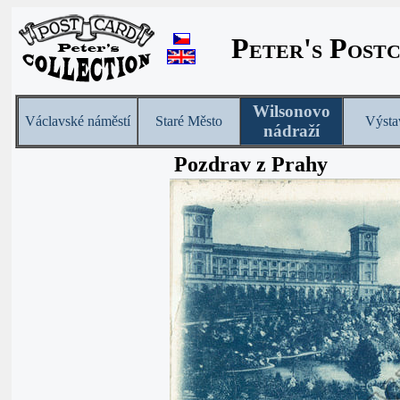
Peter's Post
Wilsonovo
Václavské náměstí
Staré Město
Výsta
nádraží
Pozdrav z Prahy